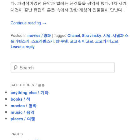
다. 파격적이었던 음악과 발레는 관객들을 경악케 했다. 1차 세계
대전이 끝난 유럽의 혼돈 속에서 강한 개성의 인물들이 만난다.
Continue reading
→
Posted in
movies / 영화
|
Tagged
Chanel
,
Stravinsky
,
샤넬
,
샤넬과 스
트라빈스키
,
스트라빈스키
,
얀 쿠넨
,
코코 & 이고르
,
코코와 이고르
|
Leave a reply
S
e
a
r
CATEGORIES / 분류
c
anything else / 기타
h
books / 책
movies / 영화
music / 음악
places / 여행
PAGES