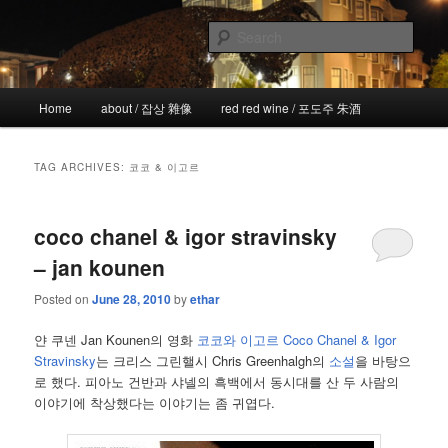
Skip
Skip
the more I see the less I know
to
to
Sear
primary
secondary
content
content
!wicked
Main
Home
about / 잡상 雜像
red red wine / 포도주 朱酒
menu
TAG ARCHIVES:
코코 & 이고르
coco chanel & igor stravinsky
– jan kounen
Posted on
June 28, 2010
by
ethar
얀 쿠넨 Jan Kounen의 영화
코코와 이고르 Coco Chanel & Igor
Stravinsky
는 크리스 그린핼시 Chris Greenhalgh의
소설
을 바탕으
로 했다. 피아노 건반과 샤넬의 흑백에서 동시대를 산 두 사람의
이야기에 착상했다는 이야기는 좀 귀엽다.