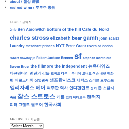
about / 잡상 雜像
red red wine / 포도주 朱酒
TAGS / 글딱지
bottom of the hill
Cafe du Nord
Ben Aaronvitch
2mb
charles stross
gamh
elizabeth bear
john scalzi
NYT
Peter Grant
Laundry
merchant princes
rivers of london
sf
Robert Jackson Bennett
robert downey jr.
stephan martiniere
뉴욕타임즈
the fillmore
the Independent
Steven Brust
런던의 강들
다큐멘터리
로버트 잭슨 베넷
만화
로버트 다우니 주니어
샌프란시스코
벤 애로노비치
세탁소
상업왕족
스티븐 브루스트
엘리자베스 베어
역사
인디펜던트
여주판
존 스칼지
정치
찰스 스트로스
팬터지
캐롤
죽음
코리 닥터로우
한국사회
필모어
피터 그랜트
ARCHIVES / 지난글
archives