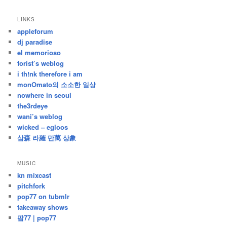
/
지
LINKS
난
appleforum
글
dj paradise
el memorioso
forist’s weblog
i th!nk therefore i am
monOmato의 소소한 일상
nowhere in seoul
the3rdeye
wani’s weblog
wicked – egloos
삼森 라羅 만萬 상象
MUSIC
kn mixcast
pitchfork
pop77 on tubmlr
takeaway shows
팝77 | pop77