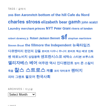
TAGS / 글딱지
bottom of the hill
Cafe du Nord
Ben Aaronvitch
2mb
charles stross
gamh
elizabeth bear
john scalzi
NYT
Peter Grant
Laundry
merchant princes
rivers of london
sf
Robert Jackson Bennett
robert downey jr.
stephan martiniere
뉴욕타임즈
the fillmore
the Independent
Steven Brust
런던의 강들
다큐멘터리
로버트 잭슨 베넷
만화
로버트 다우니 주니어
샌프란시스코
벤 애로노비치
세탁소
상업왕족
스티븐 브루스트
엘리자베스 베어
역사
인디펜던트
여주판
존 스칼지
정치
찰스 스트로스
팬터지
캐롤
죽음
코리 닥터로우
한국사회
필모어
피터 그랜트
ARCHIVES / 지난글
archives
/
지