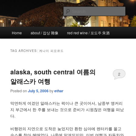
Skip
Skip
the more I see the less I know
to
to
Sear
primary
secondary
content
content
!wicked
Main
Home
about / 잡상 雜像
red red wine / 포도주 朱酒
menu
TAG ARCHIVES:
케나이 피요르드
alaska, south central 여름의
2
알래스카 여행
Posted on
July 5, 2006
by
ethar
막연하게 여겼던 알래스카는 퍽이나 큰 곳이어서, 남중부 앵커리
지 부근에서 한 주를 보내는 것으로 준비가 시원찮은 여행을 떠났
다.
비행편의 지연으로 도착은 늦었지만 환한 심야에 렌터카를 몰고
숙소를 찾아 헤매었다. 나중에 알게되지만, 이번 여행과 자동차와