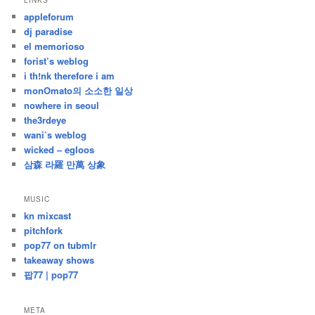
LINKS
난
appleforum
글
dj paradise
el memorioso
forist’s weblog
i th!nk therefore i am
monOmato의 소소한 일상
nowhere in seoul
the3rdeye
wani’s weblog
wicked – egloos
삼森 라羅 만萬 상象
MUSIC
kn mixcast
pitchfork
pop77 on tubmlr
takeaway shows
팝77 | pop77
META