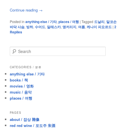
Continue reading
→
Posted in
anything else / 기타
,
places / 여행
|
Tagged
드날리
,
말코손
바닥 사슴
,
빙하
,
수어드
,
알래스카
,
앵커리지
,
여름
,
케나이 피요르드
|
2
Replies
S
e
a
r
CATEGORIES / 분류
c
anything else / 기타
h
books / 책
movies / 영화
music / 음악
places / 여행
PAGES
about / 잡상 雜像
red red wine / 포도주 朱酒