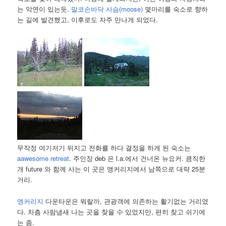
는 악연이 있는듯.
말코손바닥 사슴(moose)
몇마리를 숙소로 향하
는 길에 발견했고, 이후로도 자주 만나게 되었다.
무작정 여기저기 뒤지고 전화를 하다 결정을 하게 된 숙소는
aawesome retreat
. 주인장 deb 은 l.a.에서 건너온 뉴요커. 큼직한
개 future 와 함께 사는 이 곳은 앵커리지에서 남쪽으로 대략 25분
거리.
앵커리지
다운타운은 뭐랄까, 관광객에 의존하는 활기없는 거리였
다. 차츰 사람냄새 나는 곳을 찾을 수 있었지만, 편히 찾고 쉬기에
는 좀.