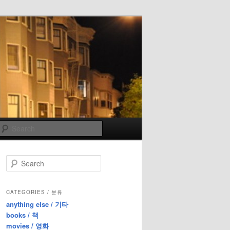
Search
S
e
a
r
CATEGORIES / 분류
c
anything else / 기타
h
books / 책
movies / 영화