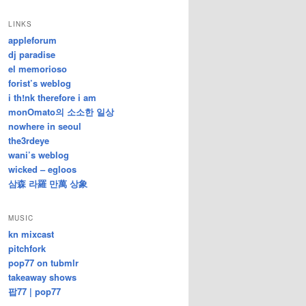
/
지
LINKS
난
appleforum
글
dj paradise
el memorioso
forist’s weblog
i th!nk therefore i am
monOmato의 소소한 일상
nowhere in seoul
the3rdeye
wani’s weblog
wicked – egloos
삼森 라羅 만萬 상象
MUSIC
kn mixcast
pitchfork
pop77 on tubmlr
takeaway shows
팝77 | pop77