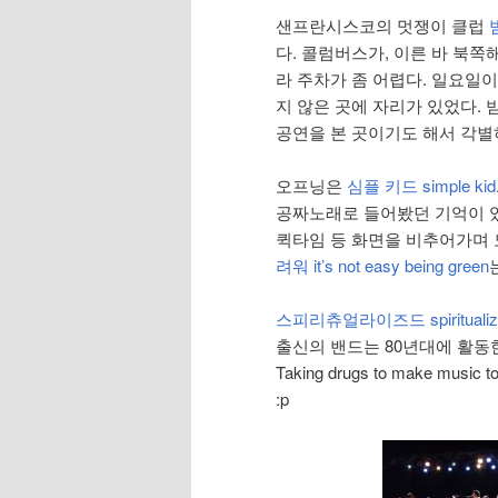
샌프란시스코의 멋쟁이 클럽
빔
다. 콜럼버스가, 이른 바 북쪽해
라 주차가 좀 어렵다. 일요일
지 않은 곳에 자리가 있었다.
공연을 본 곳이기도 해서 각별
오프닝은
심플 키드 simple kid
공짜노래로 들어봤던 기억이 있다
퀵타임 등 화면을 비추어가며 
려워 it’s not easy being green
스피리츄얼라이즈드 spiritualiz
출신의 밴드는 80년대에 활동
Taking drugs to make mus
:p