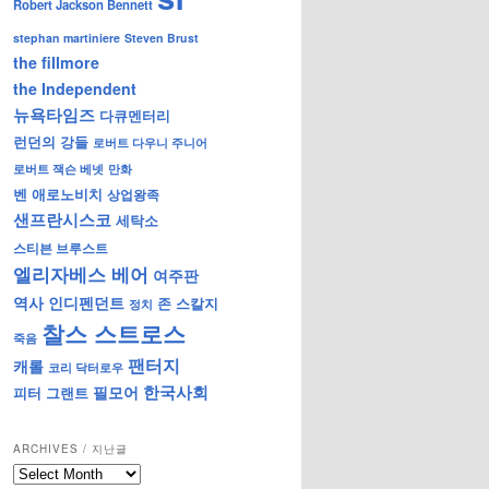
Robert Jackson Bennett
stephan martiniere
Steven Brust
the fillmore
the Independent
뉴욕타임즈
다큐멘터리
런던의 강들
로버트 다우니 주니어
로버트 잭슨 베넷
만화
벤 애로노비치
상업왕족
샌프란시스코
세탁소
스티븐 브루스트
엘리자베스 베어
여주판
역사
인디펜던트
존 스칼지
정치
찰스 스트로스
죽음
팬터지
캐롤
코리 닥터로우
한국사회
필모어
피터 그랜트
ARCHIVES / 지난글
archives