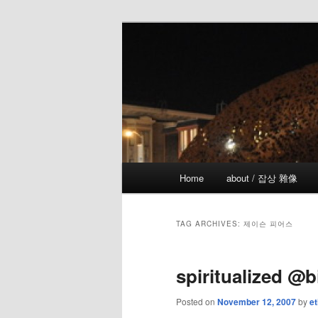
Skip
Skip
the more I see the less I know
to
to
primary
secondary
!wicked
content
content
Main
Home
about / 잡상 雜像
menu
TAG ARCHIVES:
제이슨 피어스
spiritualized @b
Posted on
November 12, 2007
by
et