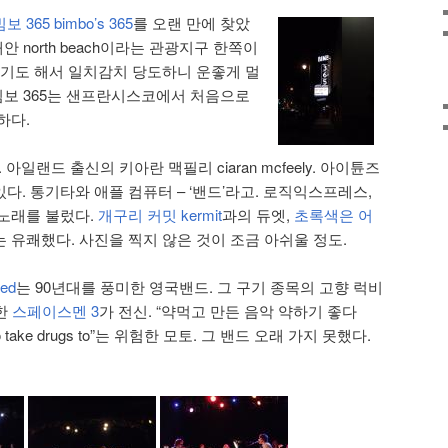
보 365 bimbo’s 365
를 오랜 만에 찾았
안 north beach이라는 관광지구 한쪽이
이기도 해서 일치감치 당도하니 운좋게 멀
 빔보 365는 샌프란시스코에서 처음으로
하다.
. 아일랜드 출신의 키아란 맥필리 ciaran mcfeely. 아이튠즈
. 통기타와 애플 컴퓨터 – ‘밴드’라고. 로직익스프레스,
노래를 불렀다.
개구리 커밋 kermit
과의 듀엣,
초록색은 어
는 유쾌했다. 사진을 찍지 않은 것이 조금 아쉬울 정도.
ed
는 90년대를 풍미한 영국밴드. 그 구기 종목의 고향 럭비
한
스페이스멘 3
가 전신. “약먹고 만든 음악 약하기 좋다
ic to take drugs to”는 위험한 모토. 그 밴드 오래 가지 못했다.