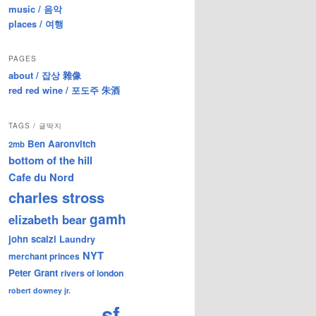
music / 음악
places / 여행
PAGES
about / 잡상 雜像
red red wine / 포도주 朱酒
TAGS / 글딱지
Ben Aaronvitch
2mb
bottom of the hill
Cafe du Nord
charles stross
gamh
elizabeth bear
john scalzi
Laundry
NYT
merchant princes
Peter Grant
rivers of london
robert downey jr.
sf