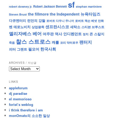
sf
Robert Jackson Bennett
robert downey jr.
stephan martiniere
뉴욕타임즈
the fillmore
the Independent
Steven Brust
런던의 강들
다큐멘터리
로버트 잭슨 베넷
만화
로버트 다우니 주니어
샌프란시스코
벤 애로노비치
세탁소
상업왕족
스티븐 브루스트
엘리자베스 베어
역사
인디펜던트
여주판
존 스칼지
정치
찰스 스트로스
팬터지
캐롤
죽음
코리 닥터로우
한국사회
필모어
피터 그랜트
ARCHIVES / 지난글
archives
/
지
LINKS
난
appleforum
글
dj paradise
el memorioso
forist’s weblog
i th!nk therefore i am
monOmato의 소소한 일상