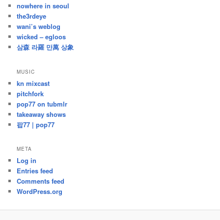
nowhere in seoul
the3rdeye
wani’s weblog
wicked – egloos
삼森 라羅 만萬 상象
MUSIC
kn mixcast
pitchfork
pop77 on tubmlr
takeaway shows
팝77 | pop77
META
Log in
Entries feed
Comments feed
WordPress.org