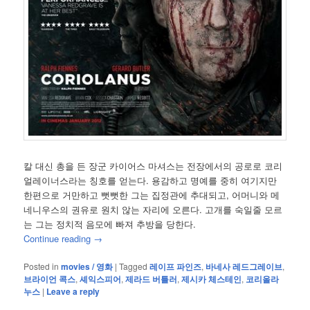
칼 대신 총을 든 장군 카이어스 마셔스는 전장에서의 공로로 코리
얼레이너스라는 칭호를 얻는다. 용감하고 명예를 중히 여기지만
한편으로 거만하고 뻣뻣한 그는 집정관에 추대되고, 어머니와 메
네니우스의 권유로 원치 않는 자리에 오른다. 고개를 숙일줄 모르
는 그는 정치적 음모에 빠져 추방을 당한다.
Continue reading
→
Posted in
movies / 영화
|
Tagged
레이프 파인즈
,
바네사 레드그레이브
,
브라이언 콕스
,
셰익스피어
,
제라드 버틀러
,
제시카 체스테인
,
코리올라
누스
|
Leave a reply