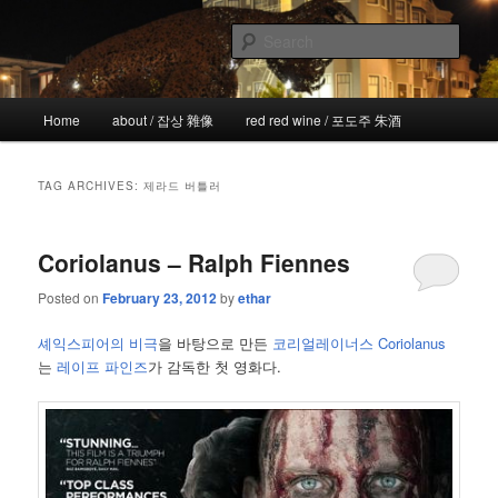
Skip
Skip
the more I see the less I know
to
to
Sear
primary
secondary
content
content
!wicked
Main
Home
about / 잡상 雜像
red red wine / 포도주 朱酒
menu
TAG ARCHIVES:
제라드 버틀러
Coriolanus – Ralph Fiennes
Posted on
February 23, 2012
by
ethar
셰익스피어의 비극
을 바탕으로 만든
코리얼레이너스 Coriolanus
는
레이프 파인즈
가 감독한 첫 영화다.