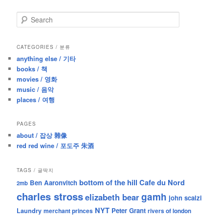
S
e
a
r
CATEGORIES / 분류
c
anything else / 기타
h
books / 책
movies / 영화
music / 음악
places / 여행
PAGES
about / 잡상 雜像
red red wine / 포도주 朱酒
TAGS / 글딱지
bottom of the hill
Cafe du Nord
Ben Aaronvitch
2mb
charles stross
gamh
elizabeth bear
john scalzi
NYT
Peter Grant
Laundry
merchant princes
rivers of london