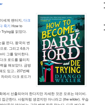
ar
 이세계 팬터지,
다크
다 죽기
How to
ie Trying을 읽었다.
을 뜬다, 왕국의 변
으로. 그리고 6초가
rn이 그를 맞이한다.
안 다크 로드를 물리치
노력을 해보았다. 금방
도 있고.. 237번째
. 차라리 다크 로드가
회에서 선출되어야 한다지만 자세한 것은 모르는 데이비.
근한다. 사람처럼 생겼지만 아니라고 (the wilder). 우습
 받아들인 데이비는 그만 배에 칼을 맞는다. 다음 번으로.