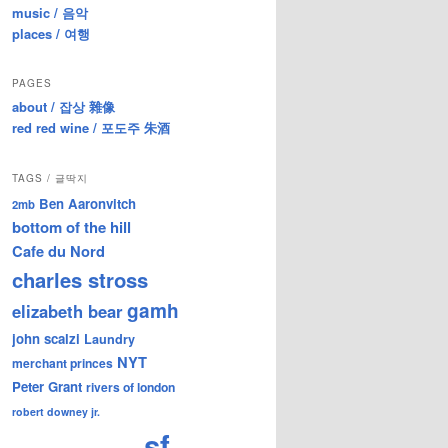
music / 음악
places / 여행
PAGES
about / 잡상 雜像
red red wine / 포도주 朱酒
TAGS / 글딱지
Ben Aaronvitch
2mb
bottom of the hill
Cafe du Nord
charles stross
gamh
elizabeth bear
john scalzi
Laundry
NYT
merchant princes
Peter Grant
rivers of london
robert downey jr.
sf