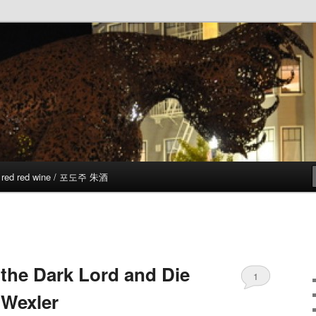
red red wine / 포도주 朱酒
the Dark Lord and Die
1
 Wexler