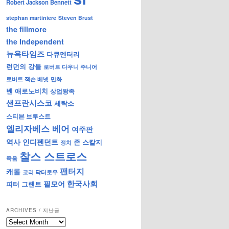
Robert Jackson Bennett
stephan martiniere
Steven Brust
the fillmore
the Independent
뉴욕타임즈
다큐멘터리
런던의 강들
로버트 다우니 주니어
로버트 잭슨 베넷
만화
벤 애로노비치
상업왕족
샌프란시스코
세탁소
스티븐 브루스트
엘리자베스 베어
여주판
역사
인디펜던트
존 스칼지
정치
찰스 스트로스
죽음
팬터지
캐롤
코리 닥터로우
한국사회
필모어
피터 그랜트
ARCHIVES / 지난글
archives