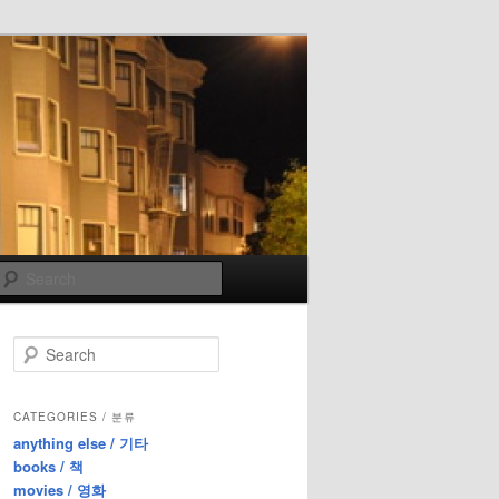
Search
S
e
a
r
CATEGORIES / 분류
c
anything else / 기타
h
books / 책
movies / 영화