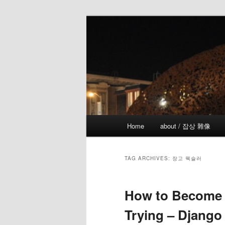
Skip
Skip
the more I see the less I know
to
to
primary
secondary
!wicked
content
content
Main
Home
about / 잡상 雜像
menu
TAG ARCHIVES:
장고 웩슬러
How to Become 
Trying – Django