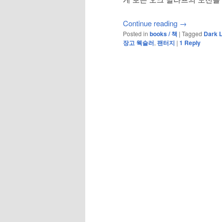
Continue reading
→
Posted in
books / 책
|
Tagged
Dark L
장고 웩슬러
,
팬터지
|
1
Reply