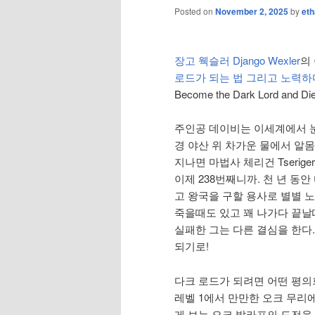
Posted on
November 2, 2025
by
eth
장고 웩슬러 Django Wexler
의
로드가 되는 법 그리고 노력하
Become the Dark Lord and D
주인공 데이비는 이세계에서 눈
경 야산 위 차가운 물에서 알몸
지나면 마법사 체리건 Tserige
이제 238번째니까. 천 년 동
고 왕국을 구할 용사로 별별 
죽을때도 있고 꽤 나가다 끝날때
실패한 그는 다른 결심을 한다
되기로!
다크 로드가 되려면 어떤 평의
레벨 1에서 만만한 오크 무리에 접
게 보는 오크 발라프의 도전을