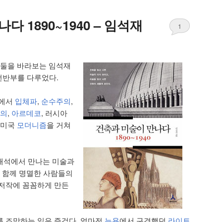
 1890~1940 – 임석재
1
 둘을 바라보는 임석재
 전반부를 다루었다.
에서
입체파
,
순수주의
,
의
,
아르데코
, 러시아
 미국
모더니즘
을 거쳐
해석에서 만나는 미술과
과 함께 명멸한 사람들의
 저작에 꼼꼼하게 만든
 조망하는 일은 즐겁다. 얼마전
뉴욕
에서 구경했던
라이트