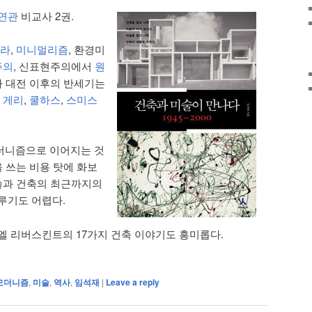
 연관
비교사 2권.
베라
,
미니멀리즘
, 환경미
주의
, 신표현주의에서
원
2차 대전 이후의 반세기는
,
게리
,
쿨하스
,
스미스
더니즘으로 이어지는 것
을 쓰는 비용 탓에 화보
미술과 건축의 최근까지의
루기도 어렵다.
엘 리버스킨트의 17가지 건축 이야기도 흥미롭다.
모더니즘
,
미술
,
역사
,
임석재
|
Leave a reply