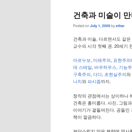
건축과 미술이 만나다
Posted on
July 1, 2009
by
ethar
건축과 미술, 다르면서도 같은
교수의 시각 첫째 권. 20세기
아르누보
,
미래주의
,
표현주의
데 스테일
,
바우하우스
,
기능주
구축주의
,
다다
,
초현실주의
와
나치
와
파시즘
까지.
창작의 관점에서는 상이하나 
건축은 흥미롭다. 사진, 그림
이야기가 곁들여진다. 공들인
책이 깔끔하다.
부담스럽지 않은 분량에 역사를