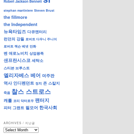
Robert Jackson Bennett
stephan martiniere
Steven Brust
the fillmore
the Independent
뉴욕타임즈
다큐멘터리
런던의 강들
로버트 다우니 주니어
로버트 잭슨 베넷
만화
벤 애로노비치
상업왕족
샌프란시스코
세탁소
스티븐 브루스트
엘리자베스 베어
여주판
역사
인디펜던트
존 스칼지
정치
찰스 스트로스
죽음
팬터지
캐롤
코리 닥터로우
한국사회
필모어
피터 그랜트
ARCHIVES / 지난글
archives