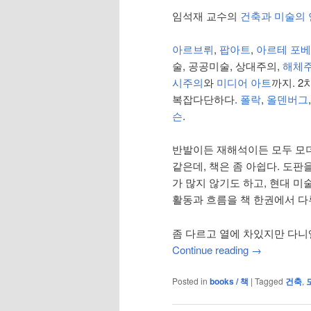
임석재 교수의
건축과 미술의
아르브뤼
,
팝아트
,
아르테 포
술, 공공미술, 상대주의,
해체
시주의
와
미디어 아트
까지. 
복잡다단하다.
폴락
,
올덴버그
슨
.
반발이든 재해석이든 모두 모
같은데, 책은 좀 아쉽다. 도판
가 많지 않기도 하고, 현대 
활동과 흐름을 책 한권에서 다
좀 다르고 열에 차있지만 다니
Continue reading
→
Posted in
books / 책
|
Tagged
건축
,