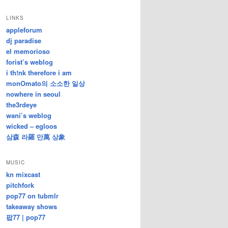
/
지
LINKS
난
appleforum
글
dj paradise
el memorioso
forist’s weblog
i th!nk therefore i am
monOmato의 소소한 일상
nowhere in seoul
the3rdeye
wani’s weblog
wicked – egloos
삼森 라羅 만萬 상象
MUSIC
kn mixcast
pitchfork
pop77 on tubmlr
takeaway shows
팝77 | pop77