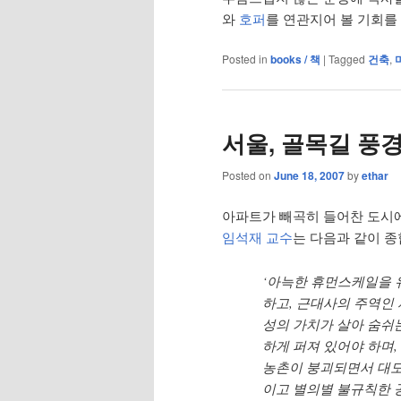
와
호퍼
를 연관지어 볼 기회를
Posted in
books / 책
|
Tagged
건축
,
서울, 골목길 풍경
Posted on
June 18, 2007
by
ethar
아파트가 빼곡히 들어찬 도시
임석재 교수
는 다음과 같이 종
‘아늑한 휴먼스케일을 
하고, 근대사의 주역인
성의 가치가 살아 숨쉬
하게 퍼져 있어야 하며,
농촌이 붕괴되면서 대
이고 별의별 불규칙한 