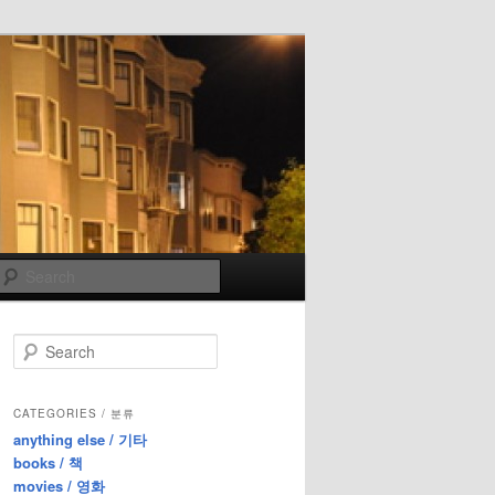
Search
S
e
a
r
CATEGORIES / 분류
c
anything else / 기타
h
books / 책
movies / 영화