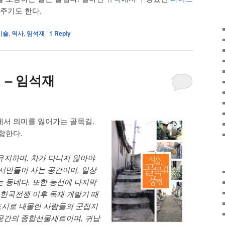
 주기도 한다.
미술
,
역사
,
임석재
|
1
Reply
 – 임석재
에서 의미를 잃어가는 골목길.
합한다.
유지하며, 차가 다니지 않아야
 서민들이 사는 공간이며, 일상
는 동네다. 또한 능선에 나지막
 한국전쟁 이후 독재 개발기 때
도시로 내몰린 사람들의 군집지
공간의 종합선물세트이며, 귀납