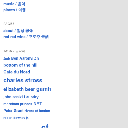
music / 음악
places / 여행
PAGES
about / 잡상 雜像
red red wine / 포도주 朱酒
TAGS / 글딱지
Ben Aaronvitch
2mb
bottom of the hill
Cafe du Nord
charles stross
gamh
elizabeth bear
john scalzi
Laundry
NYT
merchant princes
Peter Grant
rivers of london
robert downey jr.
sf