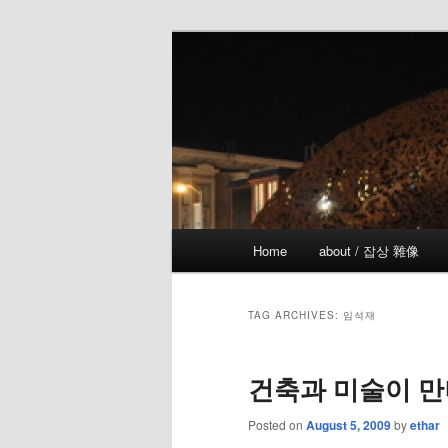
Skip
Skip
the more I see the less I know
to
to
primary
secondary
!wicked
content
content
Main
Home
about / 잡상 雜像
menu
TAG ARCHIVES:
임석재
건축과 미술이 만나다
Posted on
August 5, 2009
by
ethar