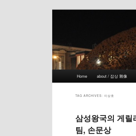
Skip
Skip
the more I see the less I know
to
to
primary
secondary
!wicked
content
content
Main
Home
about / 잡상 雜像
menu
TAG ARCHIVES:
이상호
삼성왕국의 게릴라
팀, 손문상