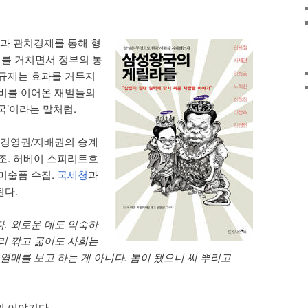
관과
관치경제를 통해 형
기를 거치면서 정부의 통
 규제는 효과를 거두지
로비를 이어온 재벌들의
국’이라는 말처럼.
 경영권/지배권의 승계
조. 허베이 스피리트호
미술품 수집.
국세청
과
된다.
. 외로운 데도 익숙하
리 깎고 굶어도 사회는
 열매를 보고 하는 게 아니다. 봄이 됐으니 씨 뿌리고
 이야기다.