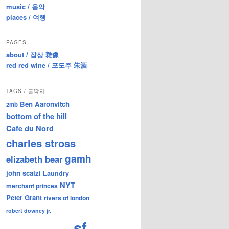
music / 음악
places / 여행
PAGES
about / 잡상 雜像
red red wine / 포도주 朱酒
TAGS / 글딱지
Ben Aaronvitch
2mb
bottom of the hill
Cafe du Nord
charles stross
gamh
elizabeth bear
john scalzi
Laundry
NYT
merchant princes
Peter Grant
rivers of london
robert downey jr.
sf