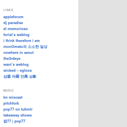
/
지
LINKS
난
appleforum
글
dj paradise
el memorioso
forist’s weblog
i th!nk therefore i am
monOmato의 소소한 일상
nowhere in seoul
the3rdeye
wani’s weblog
wicked – egloos
삼森 라羅 만萬 상象
MUSIC
kn mixcast
pitchfork
pop77 on tubmlr
takeaway shows
팝77 | pop77