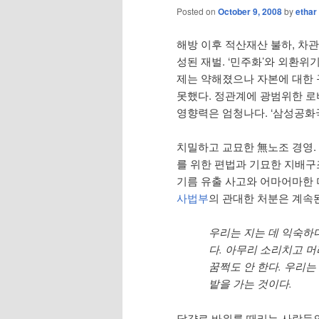
Posted on
October 9, 2008
by
ethar
해방 이후 적산재산 불하, 차
성된 재벌. ‘민주화’와 외환위
제는 약해졌으나 자본에 대한
못했다. 정관계에 광범위한 
영향력은 엄청나다. ‘삼성공화
치밀하고 교묘한 無노조 경영.
를 위한 편법과 기묘한 지배구
기름 유출 사고와 어마어마한 
사법부
의 관대한 처분은 계속
우리는 지는 데 익숙하다
다. 아무리 소리치고 머
꿈쩍도 안 한다. 우리는
밭을 가는 것이다.
달걀로 바위를 때리는 사람들의