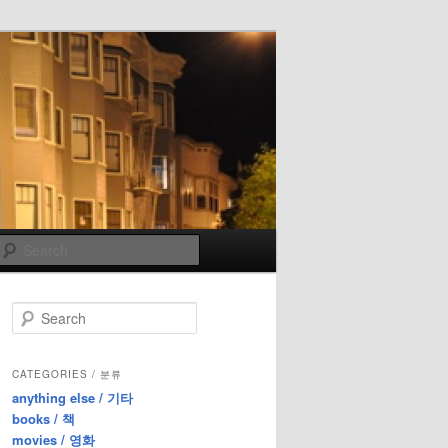
Search
S
e
a
r
CATEGORIES / 분류
c
anything else / 기타
h
books / 책
movies / 영화