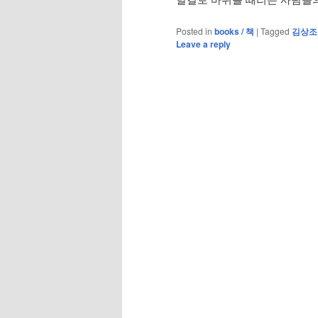
Posted in
books / 책
|
Tagged
김상조
Leave a reply