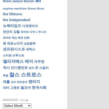
Robert Jackson Bennett
stephan martiniere
Steven Brust
the fillmore
the Independent
뉴욕타임즈
다큐멘터리
런던의 강들
로버트 다우니 주니어
로버트 잭슨 베넷
만화
벤 애로노비치
상업왕족
샌프란시스코
세탁소
스티븐 브루스트
엘리자베스 베어
여주판
역사
인디펜던트
존 스칼지
정치
찰스 스트로스
죽음
팬터지
캐롤
코리 닥터로우
한국사회
필모어
피터 그랜트
ARCHIVES / 지난글
archives