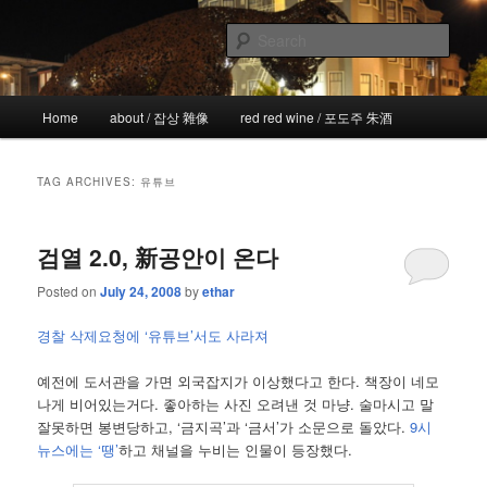
Skip
Skip
the more I see the less I know
to
to
Sear
primary
secondary
content
content
!wicked
Main
Home
about / 잡상 雜像
red red wine / 포도주 朱酒
menu
TAG ARCHIVES:
유튜브
검열 2.0, 新공안이 온다
Posted on
July 24, 2008
by
ethar
경찰 삭제요청에 ‘유튜브’서도 사라져
예전에 도서관을 가면 외국잡지가 이상했다고 한다. 책장이 네모
나게 비어있는거다. 좋아하는 사진 오려낸 것 마냥. 술마시고 말
잘못하면 봉변당하고, ‘금지곡’과 ‘금서’가 소문으로 돌았다.
9시
뉴스에는 ‘땡’
하고 채널을 누비는 인물이 등장했다.