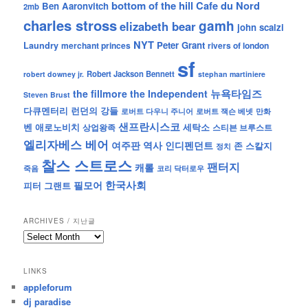
bottom of the hill
Cafe du Nord
Ben Aaronvitch
2mb
charles stross
gamh
elizabeth bear
john scalzi
NYT
Peter Grant
Laundry
merchant princes
rivers of london
sf
Robert Jackson Bennett
robert downey jr.
stephan martiniere
뉴욕타임즈
the fillmore
the Independent
Steven Brust
런던의 강들
다큐멘터리
로버트 잭슨 베넷
만화
로버트 다우니 주니어
샌프란시스코
벤 애로노비치
세탁소
상업왕족
스티븐 브루스트
엘리자베스 베어
역사
인디펜던트
여주판
존 스칼지
정치
찰스 스트로스
팬터지
캐롤
죽음
코리 닥터로우
한국사회
필모어
피터 그랜트
ARCHIVES / 지난글
archives
/
지
LINKS
난
appleforum
글
dj paradise