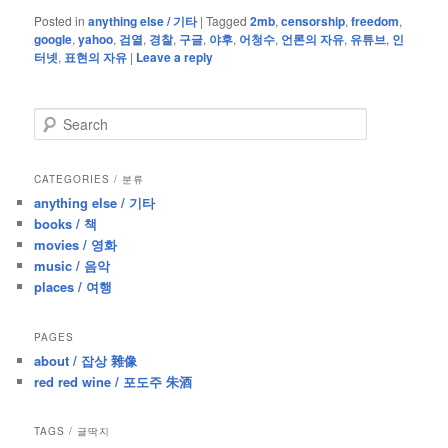
Posted in
anything else / 기타
|
Tagged
2mb
,
censorship
,
freedom
,
google
,
yahoo
,
검열
,
경찰
,
구글
,
야후
,
어청수
,
언론의 자유
,
유튜브
,
인
터넷
,
표현의 자유
|
Leave a reply
S
e
a
r
CATEGORIES / 분류
c
anything else / 기타
h
books / 책
movies / 영화
music / 음악
places / 여행
PAGES
about / 잡상 雜像
red red wine / 포도주 朱酒
TAGS / 글딱지