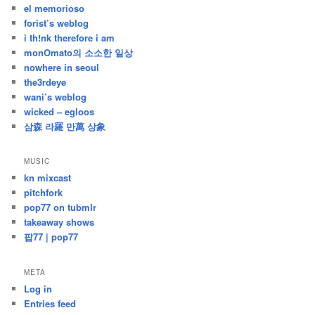
el memorioso
forist’s weblog
i th!nk therefore i am
monOmato의 소소한 일상
nowhere in seoul
the3rdeye
wani’s weblog
wicked – egloos
삼森 라羅 만萬 상象
MUSIC
kn mixcast
pitchfork
pop77 on tubmlr
takeaway shows
팝77 | pop77
META
Log in
Entries feed