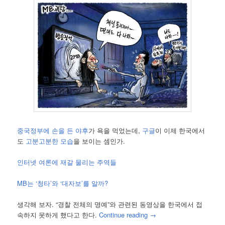
중국정부에 손을 든 야후
가 욕을 먹었는데,
구글
이 이제 한국에서
도
고분고분한 모습
을 보이는 셈인가.
인터넷 여론에 재갈 물리는 주역들
MB는 ‘청타’와 ‘대자보’를 알까?
생각해 보자. “경찰 전체의 명예”와 관련된 동영상을 한국에서 접
속하지 못하게 했다고 한다.
Continue reading
→