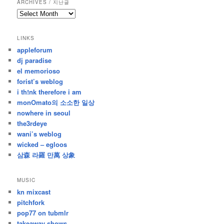
ARCHIVES / 지난글
archives
/
지
LINKS
난
appleforum
글
dj paradise
el memorioso
forist’s weblog
i th!nk therefore i am
monOmato의 소소한 일상
nowhere in seoul
the3rdeye
wani’s weblog
wicked – egloos
삼森 라羅 만萬 상象
MUSIC
kn mixcast
pitchfork
pop77 on tubmlr
takeaway shows