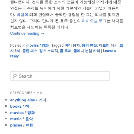
핸디캡이다. 전파를 통한 소식의 전달이 가능해진 20세기에 대중
연설은 군주제를 유지하기 위한 기본적인 기술이 되었기 때문이
다.
박람회
폐회 연설에서 끔찍한 경험을 한 그는 의사를 찾지만
쉽지 않다. 그러다 만나게 된 호주 출신의
라이오넬 로그
는 색다른
치료법을 제안하는 독특한 의사다.
Continue reading
→
Posted in
movies / 영화
|
Tagged
버티 왕자
,
왕의 연설
,
제프리 러시
,
조
지 6세
,
콜린 퍼스
,
킹스 스피치
,
톰 후퍼
,
헬레나 본햄 카터
|
Leave a
reply
S
e
a
r
CATEGORIES / 분류
c
anything else / 기타
h
books / 책
movies / 영화
music / 음악
places / 여행