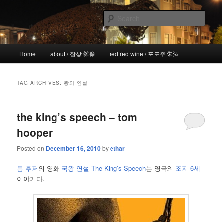
Skip
Skip
the more I see the less I know
to
to
Sear
primary
secondary
content
content
!wicked
Main
Home
about / 잡상 雜像
red red wine / 포도주 朱酒
menu
TAG ARCHIVES:
왕의 연설
the king’s speech – tom
hooper
Posted on
December 16, 2010
by
ethar
톰 후퍼
의 영화
국왕 연설 The King’s Speech
는 영국의
조지 6세
이야기다.