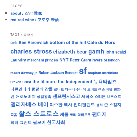
PAGES
about / 잡상 雜像
red red wine / 포도주 朱酒
TAGS / 글딱지
bottom of the hill
Cafe du Nord
Ben Aaronvitch
2mb
charles stross
gamh
elizabeth bear
john scalzi
NYT
Peter Grant
Laundry
merchant princes
rivers of london
sf
Robert Jackson Bennett
robert downey jr.
stephan martiniere
뉴욕타임즈
the fillmore
the Independent
Steven Brust
런던의 강들
다큐멘터리
로버트 잭슨 베넷
만화
로버트 다우니 주니어
샌프란시스코
벤 애로노비치
세탁소
상업왕족
스티븐 브루스트
엘리자베스 베어
역사
인디펜던트
여주판
존 스칼지
정치
찰스 스트로스
팬터지
캐롤
죽음
코리 닥터로우
한국사회
필모어
피터 그랜트