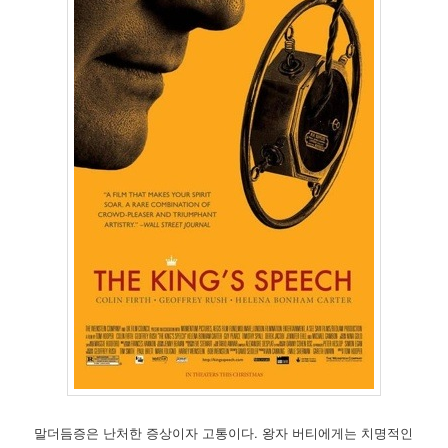
말더듬증은 난처한 증상이자 고통이다. 왕자 버티에게는 치명적인