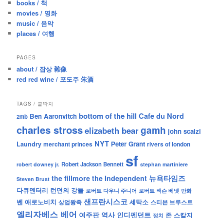
books / 책
movies / 영화
music / 음악
places / 여행
PAGES
about / 잡상 雜像
red red wine / 포도주 朱酒
TAGS / 글딱지
bottom of the hill
Cafe du Nord
Ben Aaronvitch
2mb
charles stross
gamh
elizabeth bear
john scalzi
NYT
Peter Grant
Laundry
merchant princes
rivers of london
sf
Robert Jackson Bennett
robert downey jr.
stephan martiniere
뉴욕타임즈
the fillmore
the Independent
Steven Brust
런던의 강들
다큐멘터리
로버트 잭슨 베넷
만화
로버트 다우니 주니어
샌프란시스코
벤 애로노비치
세탁소
상업왕족
스티븐 브루스트
엘리자베스 베어
역사
인디펜던트
여주판
존 스칼지
정치