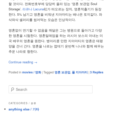
할 것이다. 전화번호부에 당당히 올라 있는 ‘영혼 보관업 Soul
Storage’.
라큐나 Lacuna
社가 떠오르는 장치, 영혼적출기가 등장
한다. 5% 남기고 영혼을 비워낸 지아마티는 배나온 토끼같다. 와
삭와삭 셀러리를 씹어먹는 모습은 인상적이다.
영혼없이 연기할 수 없음을 깨달은 그는 병원으로 돌아가고 다양
한 영혼을 시험한다. 영혼밀매업을 하는 러시아 보스의 아내는 미
국 배우의 영혼을 원한다. 병아리콩 만한 지아마티의 영혼은 태평
양을 건너 간다. 영혼을 나르는 껍데기 운반책 니나와 함께 배우는
추운 나라로 향한다.
Continue reading
→
Posted in
movies / 영화
|
Tagged
영혼 보관업
,
폴 지아마티
|
3
Replies
S
e
a
r
CATEGORIES / 분류
c
anything else / 기타
h