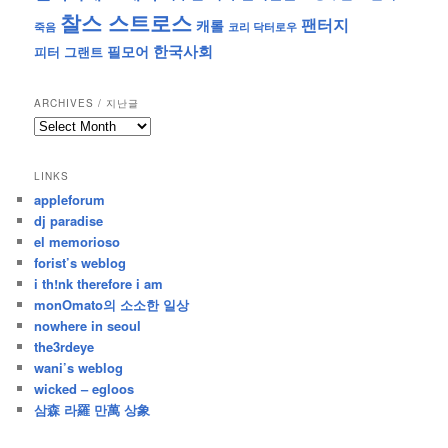
찰스 스트로스
팬터지
캐롤
죽음
코리 닥터로우
한국사회
필모어
피터 그랜트
ARCHIVES / 지난글
archives
/
지
LINKS
난
appleforum
글
dj paradise
el memorioso
forist’s weblog
i th!nk therefore i am
monOmato의 소소한 일상
nowhere in seoul
the3rdeye
wani’s weblog
wicked – egloos
삼森 라羅 만萬 상象