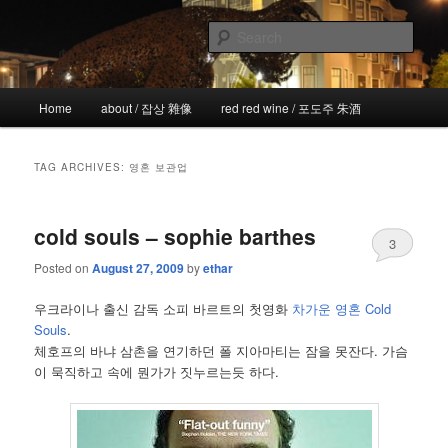
Skip
Skip
the more I see the less I know
to
to
Sear
primary
secondary
content
content
!wicked
Main
Home
about / 잡상 雜像
red red wine / 포도주 朱酒
menu
TAG ARCHIVES:
영혼 보관업
cold souls – sophie barthes
3
Posted on
August 27, 2009
by
ethar
우크라이나 출신 감독 소피 바르트의 첫영화
차가운 영혼 Cold
Souls
.
체호프의 바냐 삼촌을 연기하던 폴 지아마티는 잠을 못잔다. 가슴
이 묵직하고 속에 뭔가가 짓누르는듯 하다.