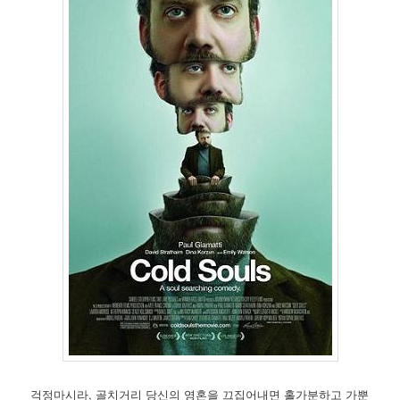
걱정마시라, 골치거리 당신의 영혼을 끄집어내면 홀가분하고 가뿐