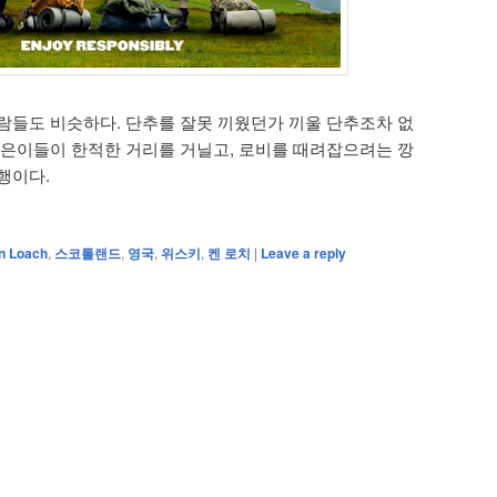
람들도 비슷하다. 단추를 잘못 끼웠던가 끼울 단추조차 없
젊은이들이 한적한 거리를 거닐고, 로비를 때려잡으려는 깡
행이다.
n Loach
,
스코틀랜드
,
영국
,
위스키
,
켄 로치
|
Leave a reply