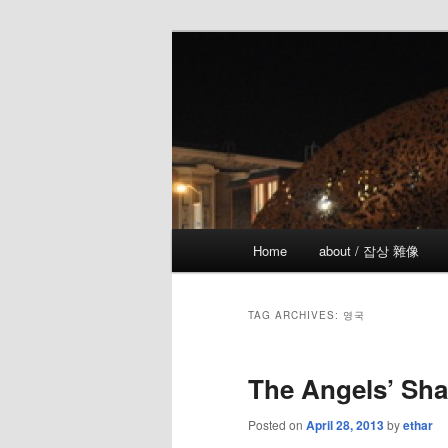
Skip
Skip
the more I see the less I know
to
to
primary
secondary
!wicked
content
content
Main
Home
about / 잡상 雜像
menu
TAG ARCHIVES:
영국
The Angels’ Sha
Posted on
April 28, 2013
by
ethar