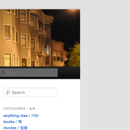
Search
S
e
a
r
CATEGORIES / 분류
c
anything else / 기타
h
books / 책
movies / 영화