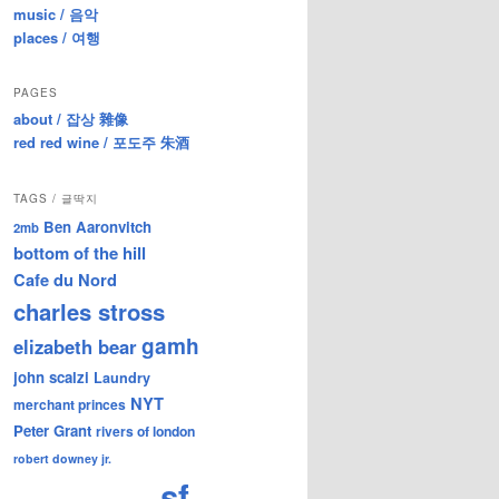
music / 음악
places / 여행
PAGES
about / 잡상 雜像
red red wine / 포도주 朱酒
TAGS / 글딱지
Ben Aaronvitch
2mb
bottom of the hill
Cafe du Nord
charles stross
gamh
elizabeth bear
john scalzi
Laundry
NYT
merchant princes
Peter Grant
rivers of london
robert downey jr.
sf