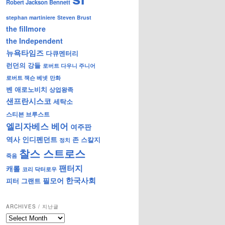
Robert Jackson Bennett
stephan martiniere
Steven Brust
the fillmore
the Independent
뉴욕타임즈
다큐멘터리
런던의 강들
로버트 다우니 주니어
로버트 잭슨 베넷
만화
벤 애로노비치
상업왕족
샌프란시스코
세탁소
스티븐 브루스트
엘리자베스 베어
여주판
역사
인디펜던트
존 스칼지
정치
찰스 스트로스
죽음
팬터지
캐롤
코리 닥터로우
한국사회
필모어
피터 그랜트
ARCHIVES / 지난글
archives