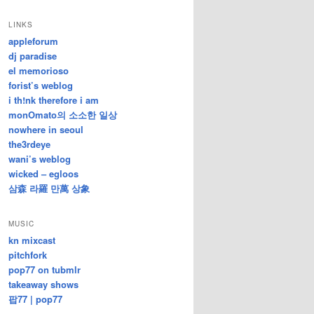
/
지
LINKS
난
appleforum
글
dj paradise
el memorioso
forist’s weblog
i th!nk therefore i am
monOmato의 소소한 일상
nowhere in seoul
the3rdeye
wani’s weblog
wicked – egloos
삼森 라羅 만萬 상象
MUSIC
kn mixcast
pitchfork
pop77 on tubmlr
takeaway shows
팝77 | pop77