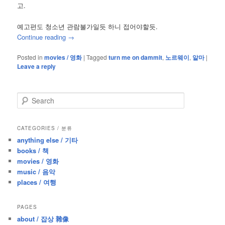
고.
예고편도 청소년 관람불가일듯 하니 접어야할듯.
Continue reading
→
Posted in
movies / 영화
|
Tagged
turn me on dammit
,
노르웨이
,
알마
|
Leave a reply
S
e
a
r
CATEGORIES / 분류
c
anything else / 기타
h
books / 책
movies / 영화
music / 음악
places / 여행
PAGES
about / 잡상 雜像