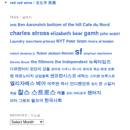
red red wine / 포도주 朱酒
TAGS / 글딱지
bottom of the hill
Cafe du Nord
Ben Aaronvitch
2mb
charles stross
gamh
elizabeth bear
john scalzi
NYT
Peter Grant
Laundry
merchant princes
rivers of london
sf
Robert Jackson Bennett
robert downey jr.
stephan martiniere
뉴욕타임즈
the fillmore
the Independent
Steven Brust
런던의 강들
다큐멘터리
로버트 잭슨 베넷
만화
로버트 다우니 주니어
샌프란시스코
벤 애로노비치
세탁소
상업왕족
스티븐 브루스트
엘리자베스 베어
역사
인디펜던트
여주판
존 스칼지
정치
찰스 스트로스
팬터지
캐롤
죽음
코리 닥터로우
한국사회
필모어
피터 그랜트
ARCHIVES / 지난글
archives
/