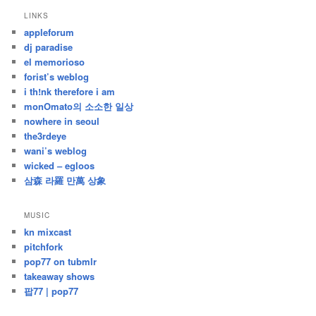
지
LINKS
난
appleforum
글
dj paradise
el memorioso
forist’s weblog
i th!nk therefore i am
monOmato의 소소한 일상
nowhere in seoul
the3rdeye
wani’s weblog
wicked – egloos
삼森 라羅 만萬 상象
MUSIC
kn mixcast
pitchfork
pop77 on tubmlr
takeaway shows
팝77 | pop77