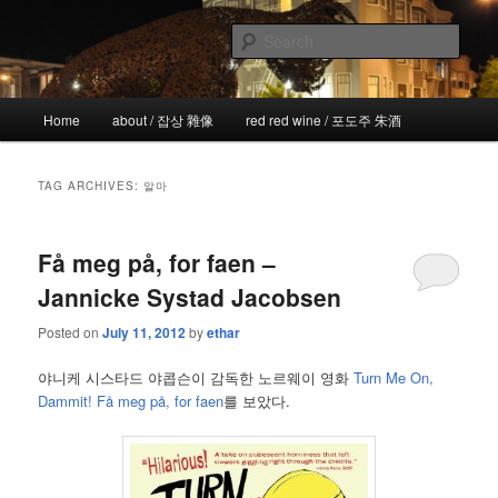
Skip
Skip
the more I see the less I know
to
to
Sear
primary
secondary
content
content
!wicked
Main
Home
about / 잡상 雜像
red red wine / 포도주 朱酒
menu
TAG ARCHIVES:
알마
Få meg på, for faen –
Jannicke Systad Jacobsen
Posted on
July 11, 2012
by
ethar
야니케 시스타드 야콥슨이 감독한 노르웨이 영화
Turn Me On,
Dammit! Få meg på, for faen
를 보았다.