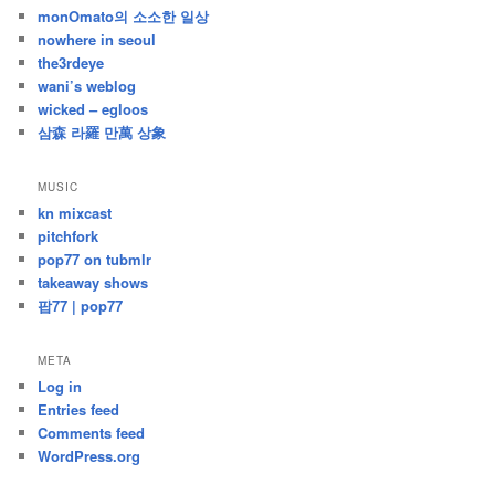
monOmato의 소소한 일상
nowhere in seoul
the3rdeye
wani’s weblog
wicked – egloos
삼森 라羅 만萬 상象
MUSIC
kn mixcast
pitchfork
pop77 on tubmlr
takeaway shows
팝77 | pop77
META
Log in
Entries feed
Comments feed
WordPress.org