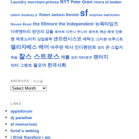
NYT
Peter Grant
Laundry
merchant princes
rivers of london
sf
Robert Jackson Bennett
robert downey jr.
stephan martiniere
뉴욕타임즈
the fillmore
the Independent
Steven Brust
런던의 강들
다큐멘터리
로버트 잭슨 베넷
만화
로버트 다우니 주니어
샌프란시스코
벤 애로노비치
세탁소
상업왕족
스티븐 브루스트
엘리자베스 베어
역사
인디펜던트
여주판
존 스칼지
정치
찰스 스트로스
팬터지
캐롤
죽음
코리 닥터로우
한국사회
필모어
피터 그랜트
ARCHIVES / 지난글
archives
/
지
LINKS
난
appleforum
글
dj paradise
el memorioso
forist’s weblog
i th!nk therefore i am