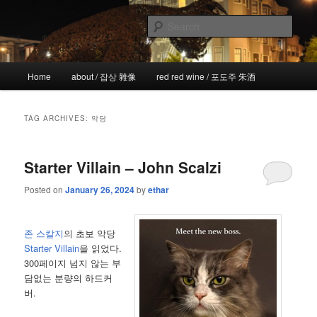
Skip
Skip
the more I see the less I know
to
to
Sear
primary
secondary
content
content
!wicked
Main
Home
about / 잡상 雜像
red red wine / 포도주 朱酒
menu
TAG ARCHIVES:
악당
Starter Villain – John Scalzi
Posted on
January 26, 2024
by
ethar
존 스칼지
의 초보 악당
Starter Villain
을 읽었다.
300페이지 넘지 않는 부
담없는 분량의 하드커
버.