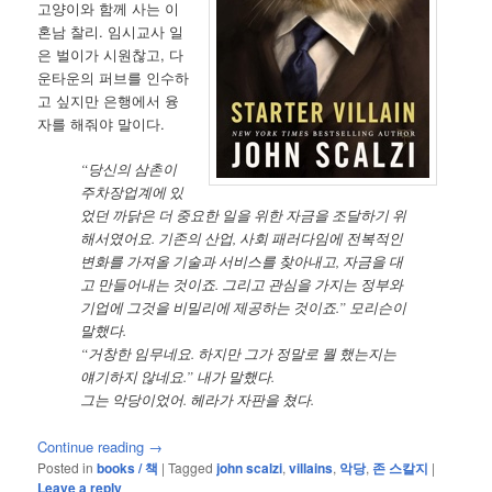
고양이와 함께 사는 이
혼남 찰리. 임시교사 일
은 벌이가 시원찮고, 다
운타운의 퍼브를 인수하
고 싶지만 은행에서 융
자를 해줘야 말이다.
“당신의 삼촌이
주차장업계에 있
었던 까닭은 더 중요한 일을 위한 자금을 조달하기 위
해서였어요. 기존의 산업, 사회 패러다임에 전복적인
변화를 가져올 기술과 서비스를 찾아내고, 자금을 대
고 만들어내는 것이죠. 그리고 관심을 가지는 정부와
기업에 그것을 비밀리에 제공하는 것이죠.” 모리슨이
말했다.
“거창한 임무네요. 하지만 그가 정말로 뭘 했는지는
얘기하지 않네요.” 내가 말했다.
그는 악당이었어. 헤라가 자판을 쳤다.
Continue reading
→
Posted in
books / 책
|
Tagged
john scalzi
,
villains
,
악당
,
존 스칼지
|
Leave a reply