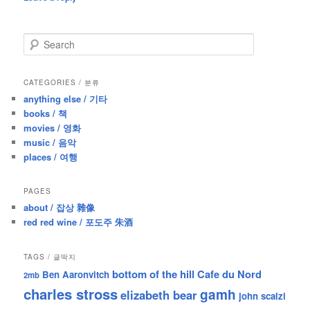
S
e
a
r
CATEGORIES / 분류
c
anything else / 기타
h
books / 책
movies / 영화
music / 음악
places / 여행
PAGES
about / 잡상 雜像
red red wine / 포도주 朱酒
TAGS / 글딱지
bottom of the hill
Cafe du Nord
Ben Aaronvitch
2mb
charles stross
gamh
elizabeth bear
john scalzi