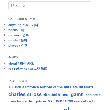
S
e
a
r
CATEGORIES / 분류
c
anything else / 기타
h
books / 책
movies / 영화
music / 음악
places / 여행
PAGES
about / 잡상 雜像
red red wine / 포도주 朱酒
TAGS / 글딱지
bottom of the hill
Cafe du Nord
Ben Aaronvitch
2mb
charles stross
gamh
elizabeth bear
john scalzi
NYT
Peter Grant
Laundry
merchant princes
rivers of london
sf