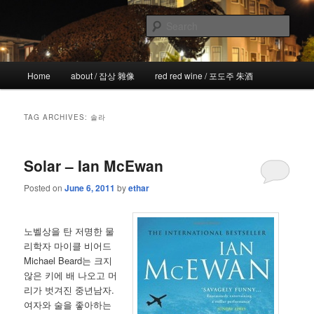
Skip
Skip
the more I see the less I know
to
to
Sear
primary
secondary
content
content
!wicked
Main
Home
about / 잡상 雜像
red red wine / 포도주 朱酒
menu
TAG ARCHIVES:
솔라
Solar – Ian McEwan
Posted on
June 6, 2011
by
ethar
노벨상을 탄 저명한 물
리학자 마이클 비어드
Michael Beard는 크지
않은 키에 배 나오고 머
리가 벗겨진 중년남자.
여자와 술을 좋아하는