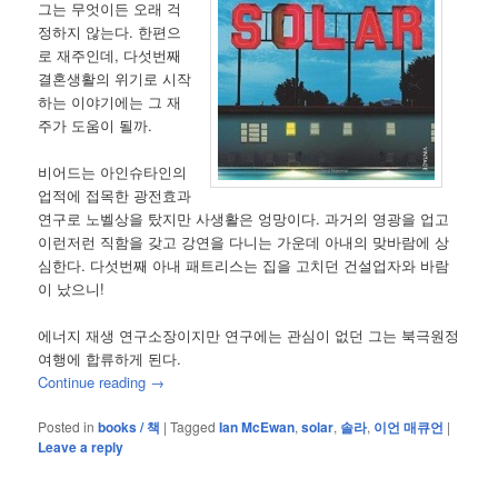
그는 무엇이든 오래 걱
정하지 않는다. 한편으
로 재주인데, 다섯번째
결혼생활의 위기로 시작
하는 이야기에는 그 재
주가 도움이 될까.
비어드는 아인슈타인의
업적에 접목한 광전효과
연구로 노벨상을 탔지만 사생활은 엉망이다. 과거의 영광을 업고
이런저런 직함을 갖고 강연을 다니는 가운데 아내의 맞바람에 상
심한다. 다섯번째 아내 패트리스는 집을 고치던 건설업자와 바람
이 났으니!
에너지 재생 연구소장이지만 연구에는 관심이 없던 그는 북극원정
여행에 합류하게 된다.
Continue reading
→
Posted in
books / 책
|
Tagged
Ian McEwan
,
solar
,
솔라
,
이언 매큐언
|
Leave a reply