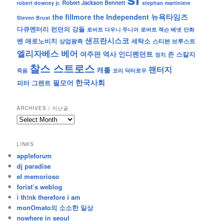
Robert Jackson Bennett
robert downey jr.
stephan martiniere
뉴욕타임즈
the fillmore
the Independent
Steven Brust
런던의 강들
다큐멘터리
로버트 잭슨 베넷
만화
로버트 다우니 주니어
샌프란시스코
벤 애로노비치
세탁소
상업왕족
스티븐 브루스트
엘리자베스 베어
역사
인디펜던트
여주판
존 스칼지
정치
찰스 스트로스
팬터지
캐롤
죽음
코리 닥터로우
한국사회
필모어
피터 그랜트
ARCHIVES / 지난글
archives
/
지
LINKS
난
appleforum
글
dj paradise
el memorioso
forist’s weblog
i th!nk therefore i am
monOmato의 소소한 일상
nowhere in seoul