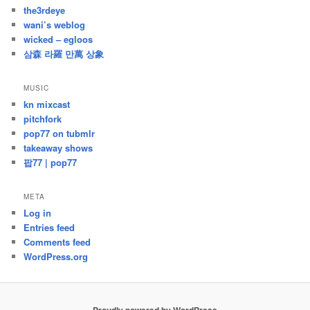
the3rdeye
wani’s weblog
wicked – egloos
삼森 라羅 만萬 상象
MUSIC
kn mixcast
pitchfork
pop77 on tubmlr
takeaway shows
팝77 | pop77
META
Log in
Entries feed
Comments feed
WordPress.org