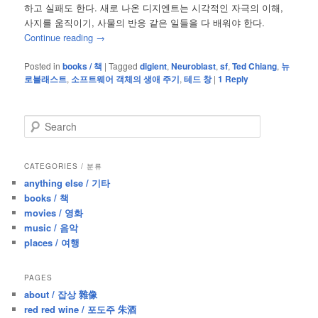
하고 실패도 한다. 새로 나온 디지엔트는 시각적인 자극의 이해,
사지를 움직이기, 사물의 반응 같은 일들을 다 배워야 한다.
Continue reading
→
Posted in
books / 책
|
Tagged
digient
,
Neuroblast
,
sf
,
Ted Chiang
,
뉴
로블래스트
,
소프트웨어 객체의 생애 주기
,
테드 창
|
1
Reply
S
e
a
r
CATEGORIES / 분류
c
anything else / 기타
h
books / 책
movies / 영화
music / 음악
places / 여행
PAGES
about / 잡상 雜像
red red wine / 포도주 朱酒