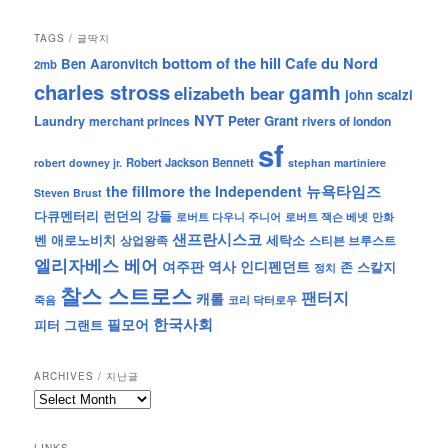
TAGS / 글딱지
bottom of the hill
Cafe du Nord
Ben Aaronvitch
2mb
charles stross
gamh
elizabeth bear
john scalzi
NYT
Peter Grant
Laundry
merchant princes
rivers of london
sf
Robert Jackson Bennett
robert downey jr.
stephan martiniere
뉴욕타임즈
the fillmore
the Independent
Steven Brust
런던의 강들
다큐멘터리
로버트 잭슨 베넷
만화
로버트 다우니 주니어
샌프란시스코
벤 애로노비치
세탁소
상업왕족
스티븐 브루스트
엘리자베스 베어
역사
인디펜던트
여주판
존 스칼지
정치
찰스 스트로스
팬터지
캐롤
죽음
코리 닥터로우
한국사회
필모어
피터 그랜트
ARCHIVES / 지난글
archives
/
지