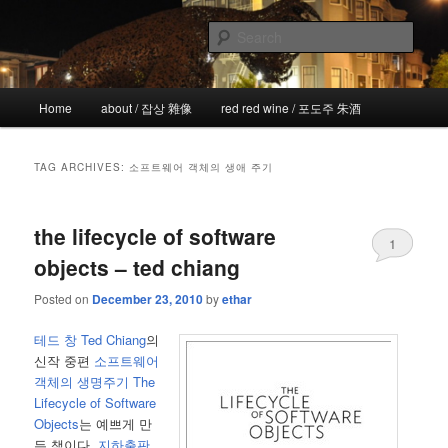
Skip
Skip
the more I see the less I know
to
to
Sear
primary
secondary
content
content
!wicked
Main
Home
about / 잡상 雜像
red red wine / 포도주 朱酒
menu
TAG ARCHIVES:
소프트웨어 객체의 생애 주기
the lifecycle of software
1
objects – ted chiang
Posted on
December 23, 2010
by
ethar
테드 창 Ted Chiang
의
신작 중편
소프트웨어
객체의 생명주기 The
Lifecycle of Software
Objects
는 예쁘게 만
든 책이다.
지하출판