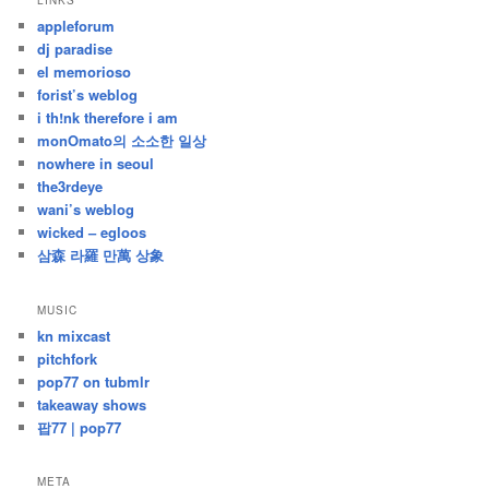
LINKS
난
appleforum
글
dj paradise
el memorioso
forist’s weblog
i th!nk therefore i am
monOmato의 소소한 일상
nowhere in seoul
the3rdeye
wani’s weblog
wicked – egloos
삼森 라羅 만萬 상象
MUSIC
kn mixcast
pitchfork
pop77 on tubmlr
takeaway shows
팝77 | pop77
META