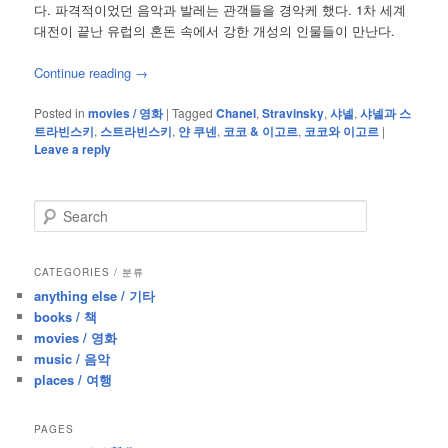
다. 파격적이었던 음악과 발레는 관객들을 경악케 했다. 1차 세계
대전이 끝난 유럽의 혼돈 속에서 강한 개성의 인물들이 만난다.
Continue reading
→
Posted in
movies / 영화
|
Tagged
Chanel
,
Stravinsky
,
샤넬
,
샤넬과 스
트라빈스키
,
스트라빈스키
,
얀 쿠넨
,
코코 & 이고르
,
코코와 이고르
|
Leave a reply
S
e
a
r
CATEGORIES / 분류
c
anything else / 기타
h
books / 책
movies / 영화
music / 음악
places / 여행
PAGES