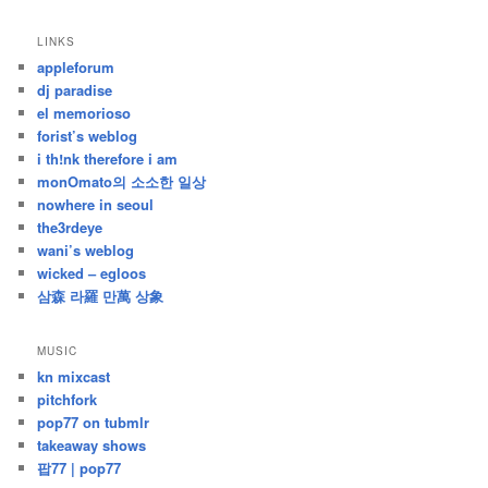
/
지
LINKS
난
appleforum
글
dj paradise
el memorioso
forist’s weblog
i th!nk therefore i am
monOmato의 소소한 일상
nowhere in seoul
the3rdeye
wani’s weblog
wicked – egloos
삼森 라羅 만萬 상象
MUSIC
kn mixcast
pitchfork
pop77 on tubmlr
takeaway shows
팝77 | pop77