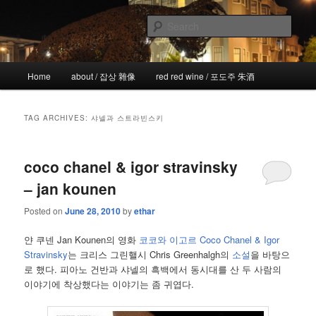
Skip
Skip
the more I see the less I know
to
to
Sear
primary
secondary
content
content
!wicked
Main
Home
about / 잡상 雜像
red red wine / 포도주 朱酒
menu
TAG ARCHIVES:
샤넬과 스트라빈스키
coco chanel & igor stravinsky
– jan kounen
Posted on
June 28, 2010
by
ethar
얀 쿠넨 Jan Kounen의 영화
코코와 이고르 Coco Chanel & Igor
Stravinsky
는 크리스 그린핼시 Chris Greenhalgh의
소설
을 바탕으
로 했다. 피아노 건반과 샤넬의 흑백에서 동시대를 산 두 사람의
이야기에 착상했다는 이야기는 좀 귀엽다.