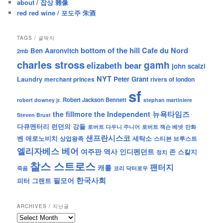
about / 잡상 雜像
red red wine / 포도주 朱酒
TAGS / 글딱지
bottom of the hill
Cafe du Nord
Ben Aaronvitch
2mb
charles stross
gamh
elizabeth bear
john scalzi
NYT
Peter Grant
Laundry
merchant princes
rivers of london
sf
Robert Jackson Bennett
robert downey jr.
stephan martiniere
뉴욕타임즈
the fillmore
the Independent
Steven Brust
런던의 강들
다큐멘터리
로버트 잭슨 베넷
만화
로버트 다우니 주니어
샌프란시스코
벤 애로노비치
세탁소
상업왕족
스티븐 브루스트
엘리자베스 베어
역사
인디펜던트
여주판
존 스칼지
정치
찰스 스트로스
팬터지
캐롤
죽음
코리 닥터로우
한국사회
필모어
피터 그랜트
ARCHIVES / 지난글
archives