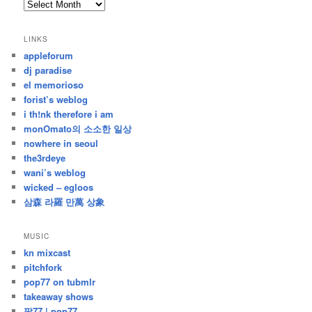
archives
/
지
LINKS
난
appleforum
글
dj paradise
el memorioso
forist’s weblog
i th!nk therefore i am
monOmato의 소소한 일상
nowhere in seoul
the3rdeye
wani’s weblog
wicked – egloos
삼森 라羅 만萬 상象
MUSIC
kn mixcast
pitchfork
pop77 on tubmlr
takeaway shows
팝77 | pop77