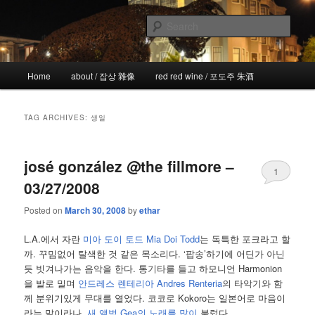
Skip
Skip
the more I see the less I know
to
to
Sear
primary
secondary
content
content
!wicked
Main
Home
about / 잡상 雜像
red red wine / 포도주 朱酒
menu
TAG ARCHIVES:
생일
josé gonzález @the fillmore –
1
03/27/2008
Posted on
March 30, 2008
by
ethar
L.A.에서 자란
미아 도이 토드 Mia Doi Todd
는 독특한 포크라고 할
까. 꾸밈없어 탈색한 것 같은 목소리다. ‘팝송’하기에 어딘가 아닌
듯 빗겨나가는 음악을 한다. 통기타를 들고 하모니언 Harmonion
을 발로 밀며
안드레스 렌테리아 Andres Renteria
의 타악기와 함
께 분위기있게 무대를 열었다. 코코로 Kokoro는 일본어로 마음이
라는 말이라나,
새 앨범 Gea의 노래를 많이
불렀다.