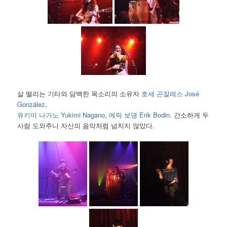
살 떨리는 기타와 담백한 목소리의 소유자
호세 곤잘레스 José
González
.
유키미 나가노 Yukimi Nagano
,
에릭 보댕 Erik Bodin
. 간소하게 두
사람 도와주니 자신의 음악처럼 넘치지 않았다.