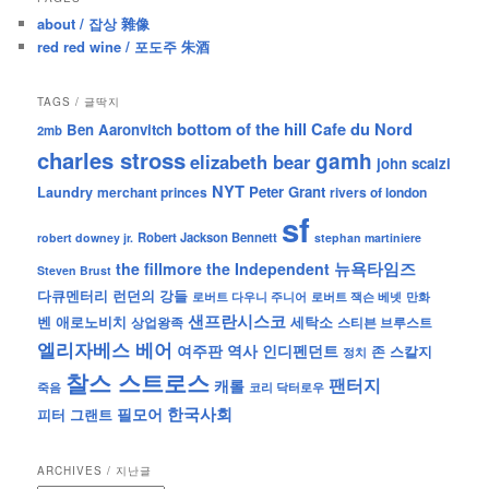
about / 잡상 雜像
red red wine / 포도주 朱酒
TAGS / 글딱지
bottom of the hill
Cafe du Nord
Ben Aaronvitch
2mb
charles stross
gamh
elizabeth bear
john scalzi
NYT
Peter Grant
Laundry
merchant princes
rivers of london
sf
Robert Jackson Bennett
robert downey jr.
stephan martiniere
뉴욕타임즈
the fillmore
the Independent
Steven Brust
런던의 강들
다큐멘터리
로버트 잭슨 베넷
만화
로버트 다우니 주니어
샌프란시스코
벤 애로노비치
세탁소
상업왕족
스티븐 브루스트
엘리자베스 베어
역사
인디펜던트
여주판
존 스칼지
정치
찰스 스트로스
팬터지
캐롤
죽음
코리 닥터로우
한국사회
필모어
피터 그랜트
ARCHIVES / 지난글