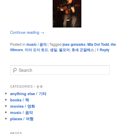
Continue reading
→
Posted in
music / 음악
|
Tagged
jose gonzalez
,
Mia Doi Todd
,
the
fillmore
,
미아 도이 토드
,
생일
,
필모어
,
호세 곤잘레스
|
1
Reply
S
e
a
r
CATEGORIES / 분류
c
anything else / 기타
h
books / 책
movies / 영화
music / 음악
places / 여행
PAGES