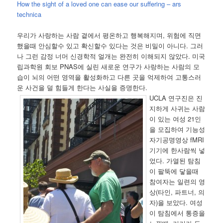
How the sight of a loved one can ease our suffering – ars
technica
우리가 사랑하는 사람 곁에서 평온하고 행복해지며, 위험에 직면
했을때 안심할수 있고 확신할수 있다는 것은 비밀이 아니다. 그러
나 그런 감정 너머 신경학적 얼개는 완전히 이해되지 않았다. 미국
립과학원 회보 PNAS에 실린 새로운 연구가 사랑하는 사람의 모
습이 뇌의 어떤 영역을 활성화하고 다른 곳을 억제하여 고통스러
운 사건을 덜 힘들게 한다는 사실을 증명한다.
UCLA 연구진은 진
지하게 사귀는 사람
이 있는 여성 21인
을 모집하여 기능성
자기공명영상 fMRI
기기에 한사람씩 넣
었다. 가열된 탐침
이 팔뚝에 닿을때
참여자는 일련의 영
상(타인, 파트너, 의
자)을 보았다. 여성
이 탐침에서 통증을