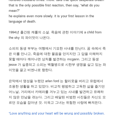
that is the only possible first reaction, then say, “what do you
mean?”
he explains even more slowly. it is your first lesson in the
language of death.
1994년 출간된 캐롤의 소설. 죽음에 관한 이야기에 a child from
the sky 의 와이엇이 나온다.
소피의 동생 부부는 여행에서 기묘한 사내를 만난다. 꿈 속에서 죽
은 이를 만나고, 죽음에 대한 물음을 던지지만 그 답을 이해하지
못할 때마다 깨어나면 상처를 발견하는 mcgann. 그리고 동생
jesse 가 실종되고 소피는 백혈병으로 시한부 생명을 살고 있는 와
이엇을 끌고 비엔나로 향한다.
은막에서 명성을 누렸던 arlen ford 는 할리웃을 버리고 유럽에서
조용한 생활을 하고 있었다. 비교적 평범하고 고독한 삶을 즐기던
어느날, 거리에서 카메라를 겨누고 있는 사내를 발견하고 유쾌하
지 않은 만남을 겪는다. 그리고 배달된 비범한 사진들은 자신도 모
르던 모습을 잡아낸 것. 이윽고 그녀는 위험한 사랑에 빠져든다.
“Love anything and your heart will be wrung and possibly broken.