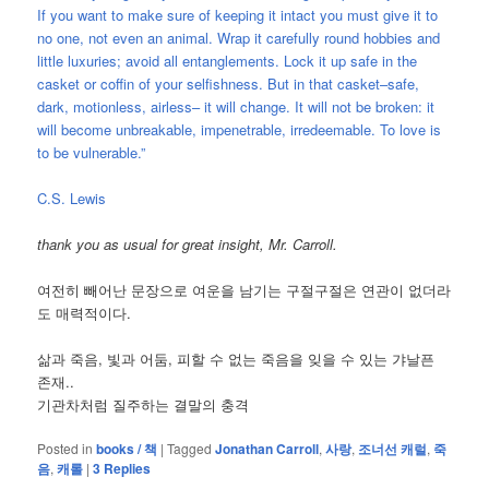
If you want to make sure of keeping it intact you must give it to
no one, not even an animal. Wrap it carefully round hobbies and
little luxuries; avoid all entanglements. Lock it up safe in the
casket or coffin of your selfishness. But in that casket–safe,
dark, motionless, airless– it will change. It will not be broken: it
will become unbreakable, impenetrable, irredeemable. To love is
to be vulnerable.”
C.S. Lewis
thank you as usual for great insight, Mr. Carroll.
여전히 빼어난 문장으로 여운을 남기는 구절구절은 연관이 없더라
도 매력적이다.
삶과 죽음, 빛과 어둠, 피할 수 없는 죽음을 잊을 수 있는 갸날픈
존재..
기관차처럼 질주하는 결말의 충격
Posted in
books / 책
|
Tagged
Jonathan Carroll
,
사랑
,
조너선 캐럴
,
죽
음
,
캐롤
|
3
Replies