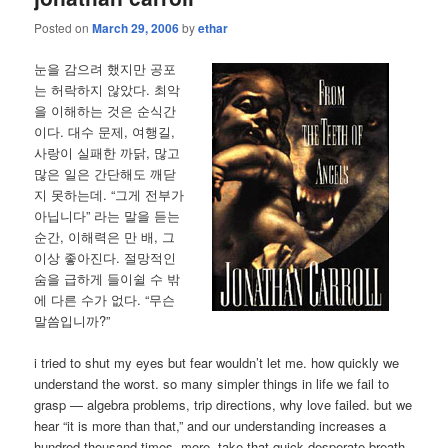
Posted on
March 29, 2006
by
ethar
눈을 감으려 했지만 공포
는 허락하지 않았다. 최악
을 이해하는 것은 순식간
이다. 대수 문제, 여행길,
사랑이 실패한 까닭, 많고
많은 일은 간단해도 깨닫
지 못하는데. “그게 전부가
아닙니다” 라는 말을 듣는
순간, 이해력은 만 배, 그
이상 좋아진다. 절망적인
숨을 급하게 들이쉴 수 밖
에 다른 수가 없다. “무슨
말씀입니까?”
i tried to shut my eyes but fear wouldn’t let me. how quickly we
understand the worst. so many simpler things in life we fail to
grasp — algebra problems, trip directions, why love failed. but we
hear “it is more than that,” and our understanding increases a
hundred thousand times. more. take that quick desperate breath