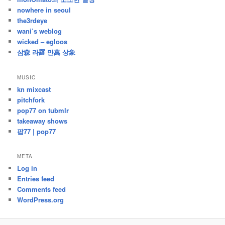
nowhere in seoul
the3rdeye
wani’s weblog
wicked – egloos
삼森 라羅 만萬 상象
MUSIC
kn mixcast
pitchfork
pop77 on tubmlr
takeaway shows
팝77 | pop77
META
Log in
Entries feed
Comments feed
WordPress.org