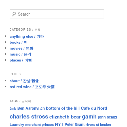
S
e
a
r
CATEGORIES / 분류
c
anything else / 기타
h
books / 책
movies / 영화
music / 음악
places / 여행
PAGES
about / 잡상 雜像
red red wine / 포도주 朱酒
TAGS / 글딱지
bottom of the hill
Cafe du Nord
Ben Aaronvitch
2mb
charles stross
gamh
elizabeth bear
john scalzi
NYT
Peter Grant
Laundry
merchant princes
rivers of london