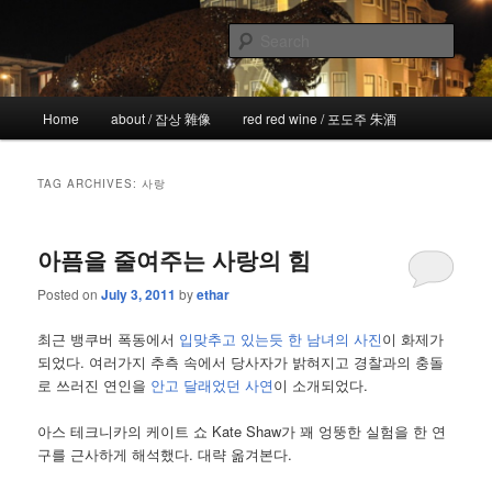
Skip
Skip
the more I see the less I know
to
to
Sear
primary
secondary
content
content
!wicked
Main
Home
about / 잡상 雜像
red red wine / 포도주 朱酒
menu
TAG ARCHIVES:
사랑
아픔을 줄여주는 사랑의 힘
Posted on
July 3, 2011
by
ethar
최근 뱅쿠버 폭동에서
입맞추고 있는듯 한 남녀의 사진
이 화제가
되었다. 여러가지 추측 속에서 당사자가 밝혀지고 경찰과의 충돌
로 쓰러진 연인을
안고 달래었던 사연
이 소개되었다.
아스 테크니카의 케이트 쇼 Kate Shaw가 꽤 엉뚱한 실험을 한 연
구를 근사하게 해석했다. 대략 옮겨본다.