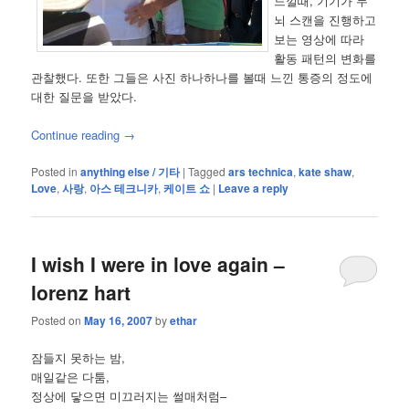
느낄때, 기기가 두
뇌 스캔을 진행하고
보는 영상에 따라
활동 패턴의 변화를
관찰했다. 또한 그들은 사진 하나하나를 볼때 느낀 통증의 정도에
대한 질문을 받았다.
Continue reading
→
Posted in
anything else / 기타
|
Tagged
ars technica
,
kate shaw
,
Love
,
사랑
,
아스 테크니카
,
케이트 쇼
|
Leave a reply
I wish I were in love again –
lorenz hart
Posted on
May 16, 2007
by
ethar
잠들지 못하는 밤,
매일같은 다툼,
정상에 닿으면 미끄러지는 썰매처럼–