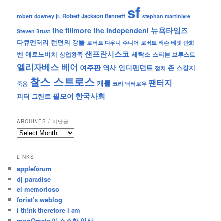
sf
Robert Jackson Bennett
robert downey jr.
stephan martiniere
뉴욕타임즈
the fillmore
the Independent
Steven Brust
런던의 강들
다큐멘터리
로버트 잭슨 베넷
만화
로버트 다우니 주니어
샌프란시스코
벤 애로노비치
세탁소
상업왕족
스티븐 브루스트
엘리자베스 베어
역사
인디펜던트
여주판
존 스칼지
정치
찰스 스트로스
팬터지
캐롤
죽음
코리 닥터로우
한국사회
필모어
피터 그랜트
ARCHIVES / 지난글
archives
/
지
LINKS
난
appleforum
글
dj paradise
el memorioso
forist’s weblog
i th!nk therefore i am
monOmato의 소소한 일상