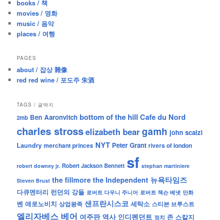
books / 책
movies / 영화
music / 음악
places / 여행
PAGES
about / 잡상 雜像
red red wine / 포도주 朱酒
TAGS / 글딱지
bottom of the hill
Cafe du Nord
Ben Aaronvitch
2mb
charles stross
gamh
elizabeth bear
john scalzi
NYT
Peter Grant
Laundry
merchant princes
rivers of london
sf
Robert Jackson Bennett
robert downey jr.
stephan martiniere
뉴욕타임즈
the fillmore
the Independent
Steven Brust
런던의 강들
다큐멘터리
로버트 잭슨 베넷
만화
로버트 다우니 주니어
샌프란시스코
벤 애로노비치
세탁소
상업왕족
스티븐 브루스트
엘리자베스 베어
역사
인디펜던트
여주판
존 스칼지
정치