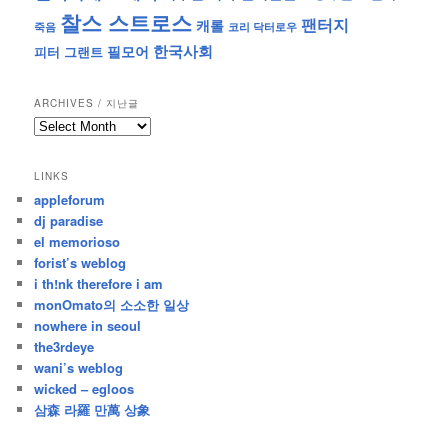
찰스 스트로스
팬터지
캐롤
죽음
코리 닥터로우
한국사회
필모어
피터 그랜트
ARCHIVES / 지난글
archives
/
지
LINKS
난
appleforum
글
dj paradise
el memorioso
forist’s weblog
i th!nk therefore i am
monOmato의 소소한 일상
nowhere in seoul
the3rdeye
wani’s weblog
wicked – egloos
삼森 라羅 만萬 상象