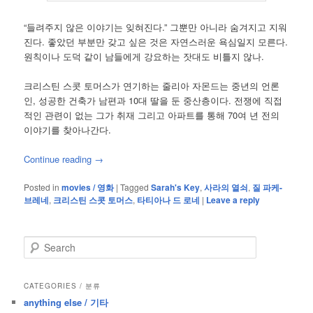
“들려주지 않은 이야기는 잊혀진다.” 그뿐만 아니라 숨겨지고 지워
진다. 좋았던 부분만 갖고 싶은 것은 자연스러운 욕심일지 모른다.
원칙이나 도덕 같이 남들에게 강요하는 잣대도 비틀지 않나.
크리스틴 스콧 토머스가 연기하는 줄리아 자몬드는 중년의 언론
인, 성공한 건축가 남편과 10대 딸을 둔 중산층이다. 전쟁에 직접
적인 관련이 없는 그가 취재 그리고 아파트를 통해 70여 년 전의
이야기를 찾아나간다.
Continue reading
→
Posted in
movies / 영화
|
Tagged
Sarah's Key
,
사라의 열쇠
,
질 파케-
브레네
,
크리스틴 스콧 토머스
,
타티아나 드 로네
|
Leave a reply
S
e
a
r
CATEGORIES / 분류
c
anything else / 기타
h