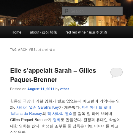
Skip
Skip
the more I see the less I know
to
to
Sear
primary
secondary
content
content
!wicked
Main
Home
about / 잡상 雜像
red red wine / 포도주 朱酒
menu
TAG ARCHIVES:
사라의 열쇠
Elle s’appelait Sarah – Gilles
Paquet-Brenner
Posted on
August 11, 2011
by
ethar
한동안 극장에 가볼 영화가 별로 없었는데 예고편이 기억나는 영
화,
사라의 열쇠 Sarah’s Key
가 개봉했다.
타티아나 드 로네
Tatiana de Rosnay
의
책
사라의 열쇠
를 감독 질 파케-브레네
Gilles Paquet-Brenner가
영화
로 만들었다. 전쟁과 유대인 학살에
대한 영화는 많다. 희생된 조부를 둔 감독은 어떤 이야기를 하고
싶었을까.