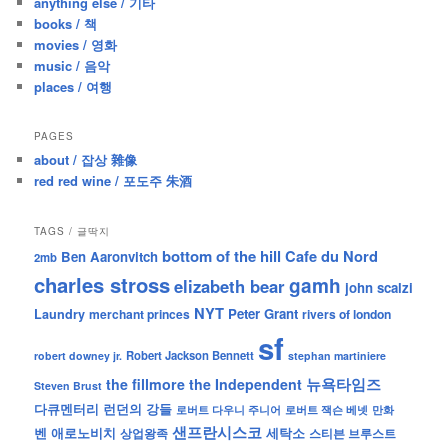
anything else / 기타
h
books / 책
movies / 영화
music / 음악
places / 여행
PAGES
about / 잡상 雜像
red red wine / 포도주 朱酒
TAGS / 글딱지
bottom of the hill
Cafe du Nord
Ben Aaronvitch
2mb
charles stross
gamh
elizabeth bear
john scalzi
NYT
Peter Grant
Laundry
merchant princes
rivers of london
sf
Robert Jackson Bennett
robert downey jr.
stephan martiniere
뉴욕타임즈
the fillmore
the Independent
Steven Brust
런던의 강들
다큐멘터리
로버트 잭슨 베넷
만화
로버트 다우니 주니어
샌프란시스코
벤 애로노비치
세탁소
상업왕족
스티븐 브루스트