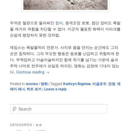
두꺼운 철판으로 둘러싸인
험비
, 원격조정 로봇, 첨단 장비도 폭발
물 제거의 위험을 차단할 수 없다. 미군의 월등한 화력이 이라크를
손쉽게 평정하지 못한 것처럼.
제임스는 폭발물처리 전문가. 사지로 몸을 던지는 순간에도 그의
손은 침착하다. 그의 무모한 행동은 동료를 난감하고 위험하게 한
다. 무책임하고 아슬아슬하지만 함께 위기를 넘기는 가운데 술과
주먹 너머로 전우애가 보일듯 하지만, 영화는 감정에 기대지 않는
다.
Continue reading
→
Posted in
movies / 영화
|
Tagged
Kathryn Bigelow
,
비글로우
,
전쟁
,
제
레미 레너
,
허트 로커
|
Leave a reply
S
e
a
r
CATEGORIES / 분류
c