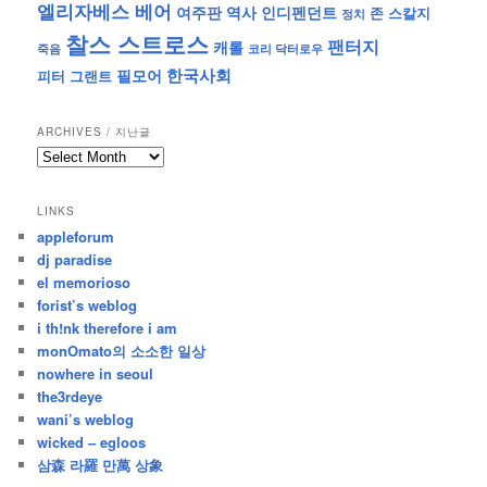
엘리자베스 베어
역사
인디펜던트
여주판
존 스칼지
정치
찰스 스트로스
팬터지
캐롤
죽음
코리 닥터로우
한국사회
필모어
피터 그랜트
ARCHIVES / 지난글
archives
/
지
LINKS
난
appleforum
글
dj paradise
el memorioso
forist’s weblog
i th!nk therefore i am
monOmato의 소소한 일상
nowhere in seoul
the3rdeye
wani’s weblog
wicked – egloos
삼森 라羅 만萬 상象