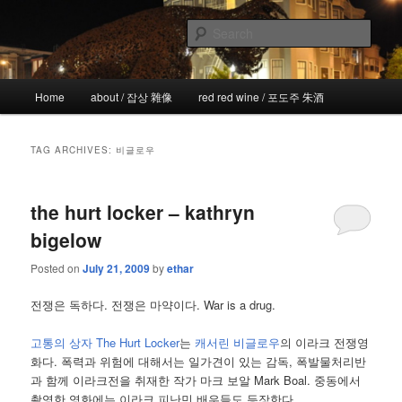
Skip
Skip
the more I see the less I know
to
to
Sear
primary
secondary
content
content
!wicked
Main
Home
about / 잡상 雜像
red red wine / 포도주 朱酒
menu
TAG ARCHIVES:
비글로우
the hurt locker – kathryn
bigelow
Posted on
July 21, 2009
by
ethar
전쟁은 독하다. 전쟁은 마약이다. War is a drug.
고통의 상자 The Hurt Locker
는
캐서린 비글로우
의 이라크 전쟁영
화다. 폭력과 위험에 대해서는 일가견이 있는 감독, 폭발물처리반
과 함께 이라크전을 취재한 작가 마크 보알 Mark Boal. 중동에서
촬영한 영화에는 이라크 피난민 배우들도 등장한다.