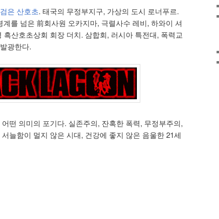
검은 산호초
. 태국의 무정부지구, 가상의 도시 로너푸르.
계를 넘은 前회사원 오카지마, 극렬사수 레비, 하와이 셔
병 흑산호초상회 회장 더치. 삼합회, 러시아 특전대, 폭력교
 발광한다.
 어떤 의미의 포기다. 실존주의, 잔혹한 폭력, 무정부주의,
 서늘함이 멀지 않은 시대, 건강에 좋지 않은 음울한 21세