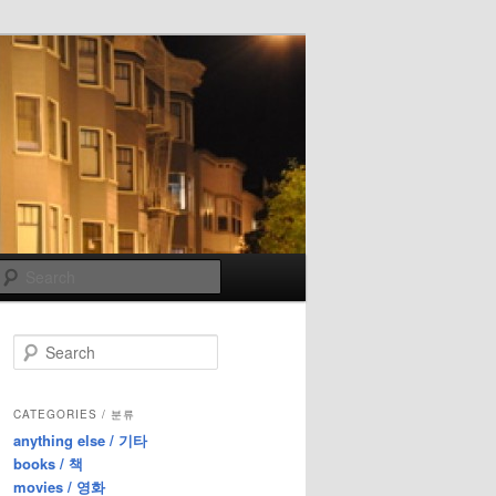
Search
S
e
a
r
CATEGORIES / 분류
c
anything else / 기타
h
books / 책
movies / 영화