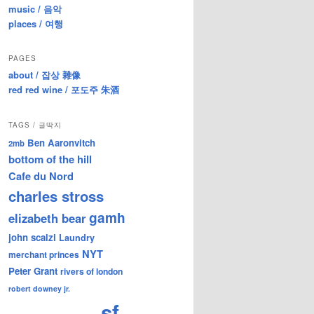
music / 음악
places / 여행
PAGES
about / 잡상 雜像
red red wine / 포도주 朱酒
TAGS / 글딱지
Ben Aaronvitch
2mb
bottom of the hill
Cafe du Nord
charles stross
gamh
elizabeth bear
john scalzi
Laundry
NYT
merchant princes
Peter Grant
rivers of london
robert downey jr.
sf