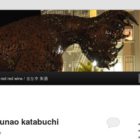
red red wine / 포도주 朱酒
sunao katabuchi
r