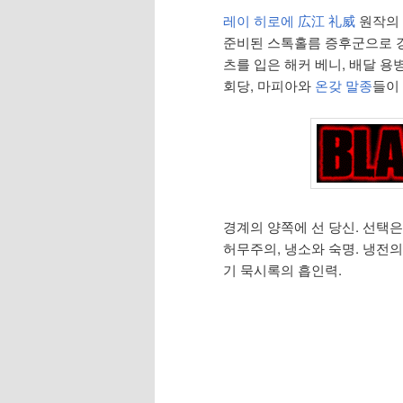
레이 히로에 広江 礼威
원작의
준비된 스톡홀름 증후군으로 경
츠를 입은 해커 베니, 배달 용
회당, 마피아와
온갖 말종
들이
경계의 양쪽에 선 당신. 선택은
허무주의, 냉소와 숙명. 냉전의
기 묵시록의 흡인력.