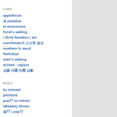
/
지
LINKS
난
appleforum
글
dj paradise
el memorioso
forist’s weblog
i th!nk therefore i am
monOmato의 소소한 일상
nowhere in seoul
the3rdeye
wani’s weblog
wicked – egloos
삼森 라羅 만萬 상象
MUSIC
kn mixcast
pitchfork
pop77 on tubmlr
takeaway shows
팝77 | pop77