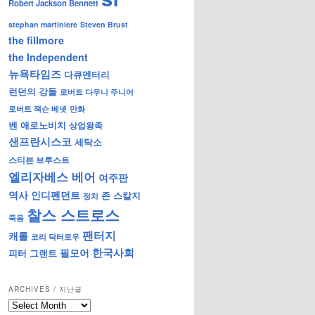
Robert Jackson Bennett
stephan martiniere
Steven Brust
the fillmore
the Independent
뉴욕타임즈
다큐멘터리
런던의 강들
로버트 다우니 주니어
로버트 잭슨 베넷
만화
벤 애로노비치
상업왕족
샌프란시스코
세탁소
스티븐 브루스트
엘리자베스 베어
여주판
역사
인디펜던트
존 스칼지
정치
찰스 스트로스
죽음
팬터지
캐롤
코리 닥터로우
한국사회
필모어
피터 그랜트
ARCHIVES / 지난글
archives