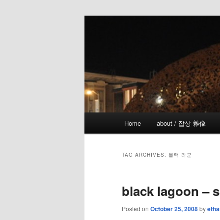
Skip
Skip
the more I see the less I know
to
to
primary
secondary
!wicked
content
content
Main
Home
about / 잡상 雜像
menu
TAG ARCHIVES:
블랙 라군
black lagoon – 
Posted on
October 25, 2008
by
etha