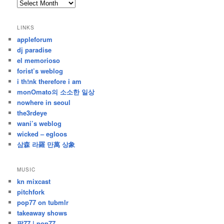
archives
/
지
LINKS
난
appleforum
글
dj paradise
el memorioso
forist’s weblog
i th!nk therefore i am
monOmato의 소소한 일상
nowhere in seoul
the3rdeye
wani’s weblog
wicked – egloos
삼森 라羅 만萬 상象
MUSIC
kn mixcast
pitchfork
pop77 on tubmlr
takeaway shows
팝77 | pop77