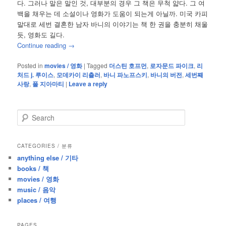
다. 그러나 말은 말인 것, 대부분의 경우 그 책은 무척 얇다. 그 여
백을 채우는 데 소설이나 영화가 도움이 되는게 아닐까. 미국 카피
말대로 세번 결혼한 남자 바니의 이야기는 책 한 권을 충분히 채울
듯, 영화도 길다.
Continue reading
→
Posted in
movies / 영화
|
Tagged
더스틴 호프먼
,
로자문드 파이크
,
리
처드 j. 루이스
,
모데카이 리츨러
,
바니 파노프스키
,
바니의 버전
,
세번째
사랑
,
폴 지아마티
|
Leave a reply
S
e
a
r
CATEGORIES / 분류
c
anything else / 기타
h
books / 책
movies / 영화
music / 음악
places / 여행
PAGES