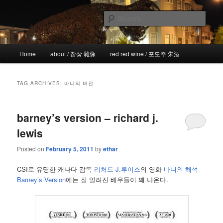
Skip
Skip
the more I see the less I know
to
to
Sear
primary
secondary
content
content
!wicked
Main
Home
about / 잡상 雜像
red red wine / 포도주 朱酒
menu
TAG ARCHIVES:
바니의 버전
barney’s version – richard j.
lewis
Posted on
February 5, 2011
by
ethar
CSI로 유명한 캐나다 감독
리처드 J.루이스
의 영화
바니의 해석
Barney’s Version
에는 잘 알려진 배우들이 꽤 나온다.