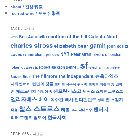
about / 잡상 雜像
red red wine / 포도주 朱酒
TAGS / 글딱지
bottom of the hill
Cafe du Nord
Ben Aaronvitch
2mb
charles stross
gamh
elizabeth bear
john scalzi
NYT
Peter Grant
Laundry
merchant princes
rivers of london
sf
Robert Jackson Bennett
robert downey jr.
stephan martiniere
뉴욕타임즈
the fillmore
the Independent
Steven Brust
런던의 강들
다큐멘터리
로버트 잭슨 베넷
만화
로버트 다우니 주니어
샌프란시스코
벤 애로노비치
세탁소
상업왕족
스티븐 브루스트
엘리자베스 베어
역사
인디펜던트
여주판
존 스칼지
정치
찰스 스트로스
팬터지
캐롤
죽음
코리 닥터로우
한국사회
필모어
피터 그랜트
ARCHIVES / 지난글