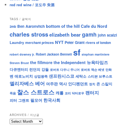
red red wine / 포도주 朱酒
TAGS / 글딱지
bottom of the hill
Cafe du Nord
Ben Aaronvitch
2mb
charles stross
gamh
elizabeth bear
john scalzi
NYT
Peter Grant
Laundry
merchant princes
rivers of london
sf
Robert Jackson Bennett
robert downey jr.
stephan martiniere
뉴욕타임즈
the fillmore
the Independent
Steven Brust
런던의 강들
다큐멘터리
로버트 잭슨 베넷
만화
로버트 다우니 주니어
샌프란시스코
벤 애로노비치
세탁소
상업왕족
스티븐 브루스트
엘리자베스 베어
역사
인디펜던트
여주판
존 스칼지
정치
찰스 스트로스
팬터지
캐롤
죽음
코리 닥터로우
한국사회
필모어
피터 그랜트
ARCHIVES / 지난글
archives
/