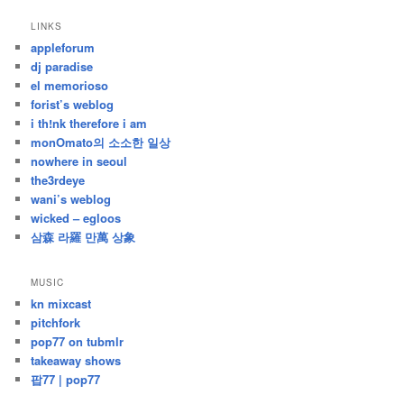
지
LINKS
난
appleforum
글
dj paradise
el memorioso
forist’s weblog
i th!nk therefore i am
monOmato의 소소한 일상
nowhere in seoul
the3rdeye
wani’s weblog
wicked – egloos
삼森 라羅 만萬 상象
MUSIC
kn mixcast
pitchfork
pop77 on tubmlr
takeaway shows
팝77 | pop77