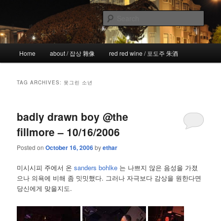
Skip
Skip
the more I see the less I know
to
to
Sear
primary
secondary
content
content
!wicked
Main
Home
about / 잡상 雜像
red red wine / 포도주 朱酒
menu
TAG ARCHIVES:
못그린 소년
badly drawn boy @the
fillmore – 10/16/2006
Posted on
October 16, 2006
by
ethar
미시시피 주에서 온
sanders bohlke
는 나쁘지 않은 음성을 가졌
으나 의욕에 비해 좀 밋밋했다. 그러나 자극보다 감상을 원한다면
당신에게 맞을지도.