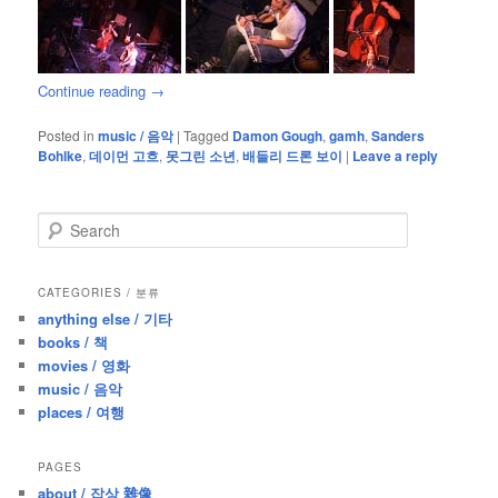
Continue reading
→
Posted in
music / 음악
|
Tagged
Damon Gough
,
gamh
,
Sanders
Bohlke
,
데이먼 고흐
,
못그린 소년
,
배들리 드론 보이
|
Leave a reply
S
e
a
r
CATEGORIES / 분류
c
anything else / 기타
h
books / 책
movies / 영화
music / 음악
places / 여행
PAGES
about / 잡상 雜像