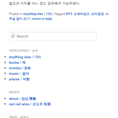
필요과 가치를 어느 정도 공유해야 가능하겠다.
Posted in
anything else / 기타
|
Tagged
NYT
,
뉴욕타임즈
,
모자공장
,
사
무실 같이 쓰기
|
Leave a reply
S
e
a
r
CATEGORIES / 분류
c
anything else / 기타
h
books / 책
movies / 영화
music / 음악
places / 여행
PAGES
about / 잡상 雜像
red red wine / 포도주 朱酒
TAGS / 글딱지