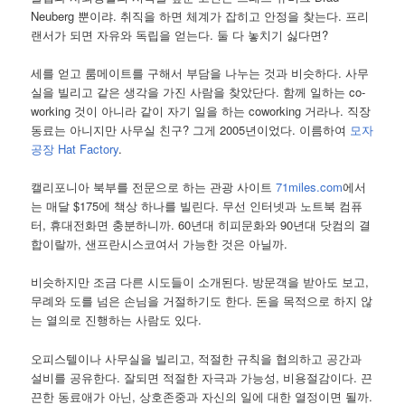
Neuberg 뿐이랴. 취직을 하면 체계가 잡히고 안정을 찾는다. 프리
랜서가 되면 자유와 독립을 얻는다. 둘 다 놓치기 싫다면?
세를 얻고 룸메이트를 구해서 부담을 나누는 것과 비슷하다. 사무
실을 빌리고 같은 생각을 가진 사람을 찾았단다. 함께 일하는 co-
working 것이 아니라 같이 자기 일을 하는 coworking 거라나. 직장
동료는 아니지만 사무실 친구? 그게 2005년이었다. 이름하여
모자
공장 Hat Factory
.
캘리포니아 북부를 전문으로 하는 관광 사이트
71miles.com
에서
는 매달 $175에 책상 하나를 빌린다. 무선 인터넷과 노트북 컴퓨
터, 휴대전화면 충분하니까. 60년대 히피문화와 90년대 닷컴의 결
합이랄까, 샌프란시스코여서 가능한 것은 아닐까.
비슷하지만 조금 다른 시도들이 소개된다. 방문객을 받아도 보고,
무례와 도를 넘은 손님을 거절하기도 한다. 돈을 목적으로 하지 않
는 열의로 진행하는 사람도 있다.
오피스텔이나 사무실을 빌리고, 적절한 규칙을 협의하고 공간과
설비를 공유한다. 잘되면 적절한 자극과 가능성, 비용절감이다. 끈
끈한 동료애가 아닌, 상호존중과 자신의 일에 대한 열정이면 될까.