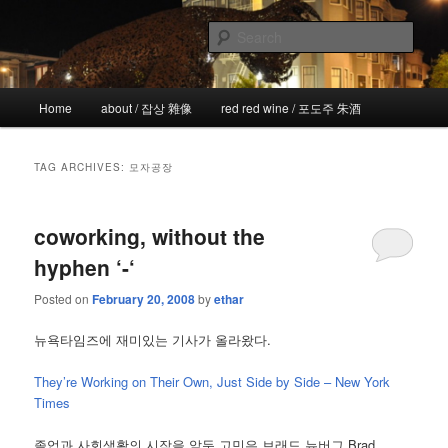
Skip
Skip
the more I see the less I know
to
to
Sear
primary
secondary
content
content
!wicked
Main
Home
about / 잡상 雜像
red red wine / 포도주 朱酒
menu
TAG ARCHIVES:
모자공장
coworking, without the
hyphen ‘-‘
Posted on
February 20, 2008
by
ethar
뉴욕타임즈에 재미있는 기사가 올라왔다.
They’re Working on Their Own, Just Side by Side – New York
Times
졸업과 사회생활의 시작을 앞둔 고민은 브래드 뉴버그 Brad