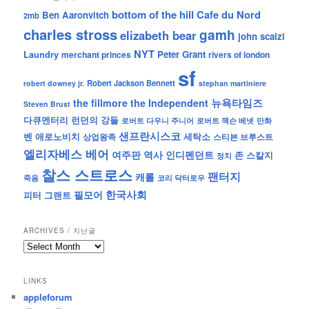
bottom of the hill
Cafe du Nord
Ben Aaronvitch
2mb
charles stross
gamh
elizabeth bear
john scalzi
NYT
Peter Grant
Laundry
merchant princes
rivers of london
sf
Robert Jackson Bennett
robert downey jr.
stephan martiniere
뉴욕타임즈
the fillmore
the Independent
Steven Brust
런던의 강들
다큐멘터리
로버트 잭슨 베넷
만화
로버트 다우니 주니어
샌프란시스코
벤 애로노비치
세탁소
상업왕족
스티븐 브루스트
엘리자베스 베어
역사
인디펜던트
여주판
존 스칼지
정치
찰스 스트로스
팬터지
캐롤
죽음
코리 닥터로우
한국사회
필모어
피터 그랜트
ARCHIVES / 지난글
archives
/
지
LINKS
난
appleforum
글