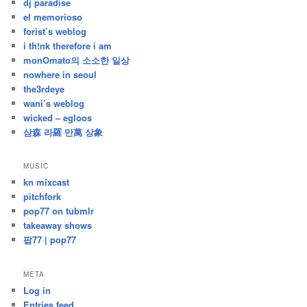
dj paradise
el memorioso
forist’s weblog
i th!nk therefore i am
monOmato의 소소한 일상
nowhere in seoul
the3rdeye
wani’s weblog
wicked – egloos
삼森 라羅 만萬 상象
MUSIC
kn mixcast
pitchfork
pop77 on tubmlr
takeaway shows
팝77 | pop77
META
Log in
Entries feed