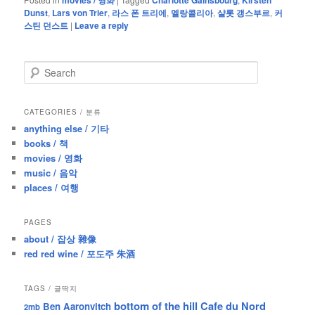
movies / 영화
Charlotte Gainsbourg
Kirsten
Dunst
,
Lars von Trier
,
라스 폰 트리에
,
멜랑콜리아
,
샬롯 갱스부르
,
커
스틴 던스트
|
Leave a reply
S
e
a
r
CATEGORIES / 분류
c
anything else / 기타
h
books / 책
movies / 영화
music / 음악
places / 여행
PAGES
about / 잡상 雜像
red red wine / 포도주 朱酒
TAGS / 글딱지
bottom of the hill
Cafe du Nord
Ben Aaronvitch
2mb