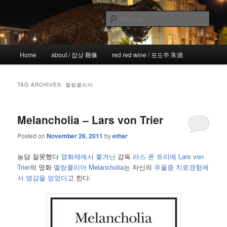
Skip
Skip
the more I see the less I know
to
to
Sear
primary
secondary
content
content
!wicked
Main
Home
about / 잡상 雜像
red red wine / 포도주 朱酒
menu
TAG ARCHIVES:
멜랑콜리아
Melancholia – Lars von Trier
Posted on
November 26, 2011
by
ethar
농담 잘못했다
영화제에서 쫓겨난
감독
라스 폰 트리에 Lars von
Trier
의 영화
멜랑콜리아 Melancholia
는 자신의
우울증 치료경험에
서 영감을 얻었다
고 한다.