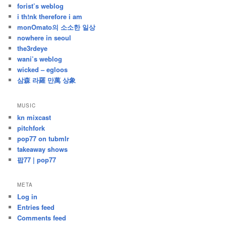
forist’s weblog
i th!nk therefore i am
monOmato의 소소한 일상
nowhere in seoul
the3rdeye
wani’s weblog
wicked – egloos
삼森 라羅 만萬 상象
MUSIC
kn mixcast
pitchfork
pop77 on tubmlr
takeaway shows
팝77 | pop77
META
Log in
Entries feed
Comments feed