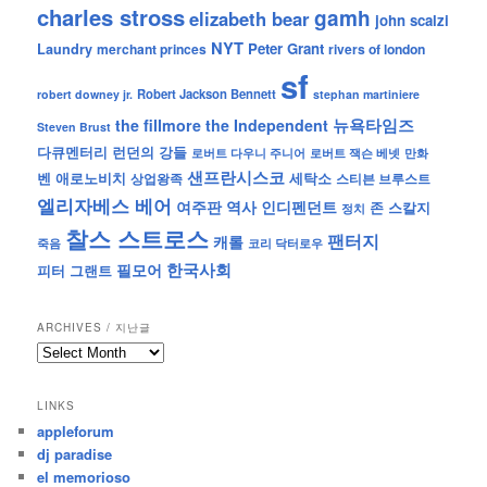
charles stross
gamh
elizabeth bear
john scalzi
NYT
Peter Grant
Laundry
merchant princes
rivers of london
sf
Robert Jackson Bennett
robert downey jr.
stephan martiniere
뉴욕타임즈
the fillmore
the Independent
Steven Brust
런던의 강들
다큐멘터리
로버트 잭슨 베넷
만화
로버트 다우니 주니어
샌프란시스코
벤 애로노비치
세탁소
상업왕족
스티븐 브루스트
엘리자베스 베어
역사
인디펜던트
여주판
존 스칼지
정치
찰스 스트로스
팬터지
캐롤
죽음
코리 닥터로우
한국사회
필모어
피터 그랜트
ARCHIVES / 지난글
archives
/
지
LINKS
난
appleforum
글
dj paradise
el memorioso