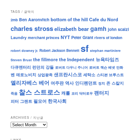
TAGS / 글딱지
bottom of the hill
Cafe du Nord
Ben Aaronvitch
2mb
charles stross
gamh
elizabeth bear
john scalzi
NYT
Peter Grant
Laundry
merchant princes
rivers of london
sf
Robert Jackson Bennett
robert downey jr.
stephan martiniere
뉴욕타임즈
the fillmore
the Independent
Steven Brust
런던의 강들
다큐멘터리
로버트 잭슨 베넷
만화
로버트 다우니 주니어
샌프란시스코
벤 애로노비치
세탁소
상업왕족
스티븐 브루스트
엘리자베스 베어
역사
인디펜던트
여주판
존 스칼지
정치
찰스 스트로스
팬터지
캐롤
죽음
코리 닥터로우
한국사회
필모어
피터 그랜트
ARCHIVES / 지난글
archives
/
지