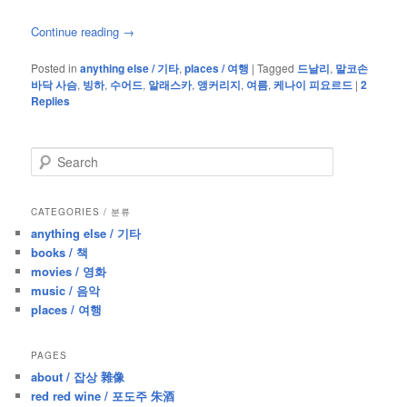
Continue reading
→
Posted in
anything else / 기타
,
places / 여행
|
Tagged
드날리
,
말코손
바닥 사슴
,
빙하
,
수어드
,
알래스카
,
앵커리지
,
여름
,
케나이 피요르드
|
2
Replies
S
e
a
r
CATEGORIES / 분류
c
anything else / 기타
h
books / 책
movies / 영화
music / 음악
places / 여행
PAGES
about / 잡상 雜像
red red wine / 포도주 朱酒