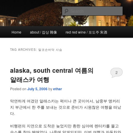
Skip
Skip
the more I see the less I know
to
to
Sear
primary
secondary
content
content
!wicked
Main
Home
about / 잡상 雜像
red red wine / 포도주 朱酒
menu
TAG ARCHIVES:
말코손바닥 사슴
alaska, south central 여름의
2
알래스카 여행
Posted on
July 5, 2006
by
ethar
막연하게 여겼던 알래스카는 퍽이나 큰 곳이어서, 남중부 앵커리
지 부근에서 한 주를 보내는 것으로 준비가 시원찮은 여행을 떠났
다.
비행편의 지연으로 도착은 늦었지만 환한 심야에 렌터카를 몰고
숙소를 찾아 헤매었다. 나중에 알게되지만, 이번 여행과 자동차와