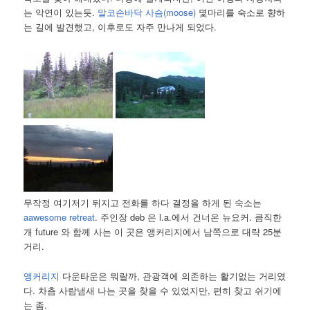
는 악연이 있는듯.
말코손바닥 사슴(moose)
몇마리를 숙소로 향하
는 길에 발견했고, 이후로도 자주 만나게 되었다.
무작정 여기저기 뒤지고 전화를 하다 결정을 하게 된 숙소는
aawesome retreat
. 주인장 deb 은 l.a.에서 건너온 뉴요커. 큼직한
개 future 와 함께 사는 이 곳은 앵커리지에서 남쪽으로 대략 25분
거리.
앵커리지
다운타운은 뭐랄까, 관광객에 의존하는 활기없는 거리였
다. 차츰 사람냄새 나는 곳을 찾을 수 있었지만, 편히 찾고 쉬기에
는 좀.