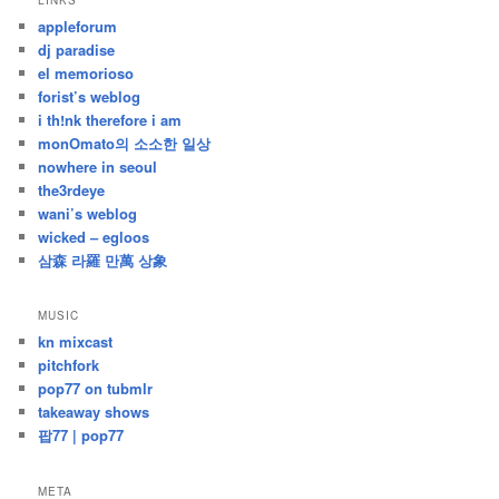
LINKS
난
appleforum
글
dj paradise
el memorioso
forist’s weblog
i th!nk therefore i am
monOmato의 소소한 일상
nowhere in seoul
the3rdeye
wani’s weblog
wicked – egloos
삼森 라羅 만萬 상象
MUSIC
kn mixcast
pitchfork
pop77 on tubmlr
takeaway shows
팝77 | pop77
META