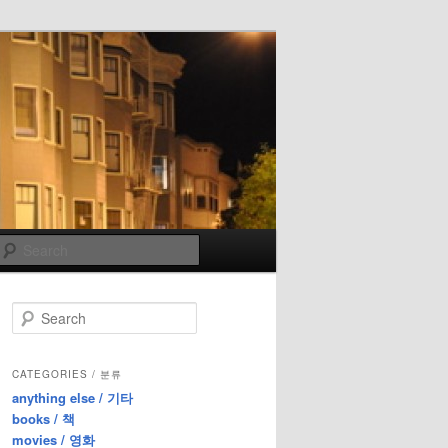
Search
S
e
a
r
CATEGORIES / 분류
c
anything else / 기타
h
books / 책
movies / 영화