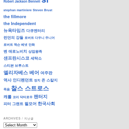
Robert Jackson Bennett
stephan martiniere
Steven Brust
the fillmore
the Independent
뉴욕타임즈
다큐멘터리
런던의 강들
로버트 다우니 주니어
로버트 잭슨 베넷
만화
벤 애로노비치
상업왕족
샌프란시스코
세탁소
스티븐 브루스트
엘리자베스 베어
여주판
역사
인디펜던트
존 스칼지
정치
찰스 스트로스
죽음
팬터지
캐롤
코리 닥터로우
한국사회
필모어
피터 그랜트
ARCHIVES / 지난글
archives