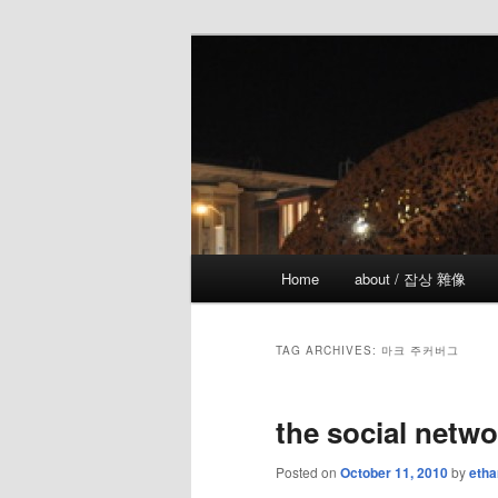
Skip
Skip
the more I see the less I know
to
to
primary
secondary
!wicked
content
content
Main
Home
about / 잡상 雜像
menu
TAG ARCHIVES:
마크 주커버그
the social netwo
Posted on
October 11, 2010
by
etha