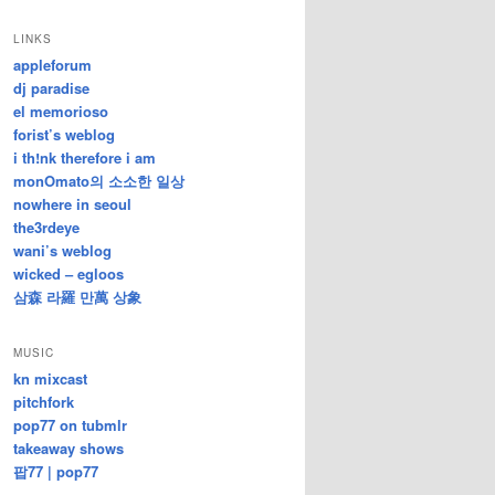
/
지
LINKS
난
appleforum
글
dj paradise
el memorioso
forist’s weblog
i th!nk therefore i am
monOmato의 소소한 일상
nowhere in seoul
the3rdeye
wani’s weblog
wicked – egloos
삼森 라羅 만萬 상象
MUSIC
kn mixcast
pitchfork
pop77 on tubmlr
takeaway shows
팝77 | pop77