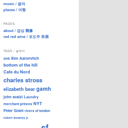
music / 음악
places / 여행
PAGES
about / 잡상 雜像
red red wine / 포도주 朱酒
TAGS / 글딱지
Ben Aaronvitch
2mb
bottom of the hill
Cafe du Nord
charles stross
gamh
elizabeth bear
john scalzi
Laundry
NYT
merchant princes
Peter Grant
rivers of london
robert downey jr.
sf