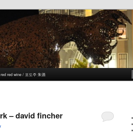
red red wine / 포도주 朱酒
rk – david fincher
r