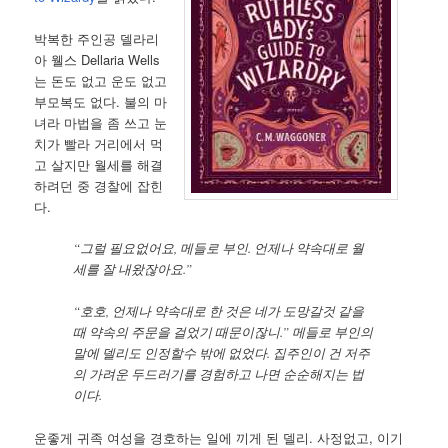
박복한 주인공 델라리
아 웰스 Dellaria Wells
는 돈도 없고 운도 없고
부모복도 없다. 불의 마
녀라 마법을 좀 쓰고 눈
치가 빨라 거리에서 먹
고 살지만 월세를 해결
하려던 중 경찰에 잡힌
다.
“그럴 필요없어요, 메들로 부인. 언제나 약속대로 월
세를 잘 내왔잖아요.”
“호호, 언제나 약속대로 한 것은 네가 도망갈것 같을
때 약속의 주문을 걸었기 때문이잖니.” 메들로 부인의
말에 델리도 인정할수 밖에 없었다. 집주인이 건 저주
의 가려운 두드러기를 경험하고 나면 순순해지는 법
이다.
운좋게 귀족 여성을 경호하는 일에 끼게 된 델리. 사정없고, 이기