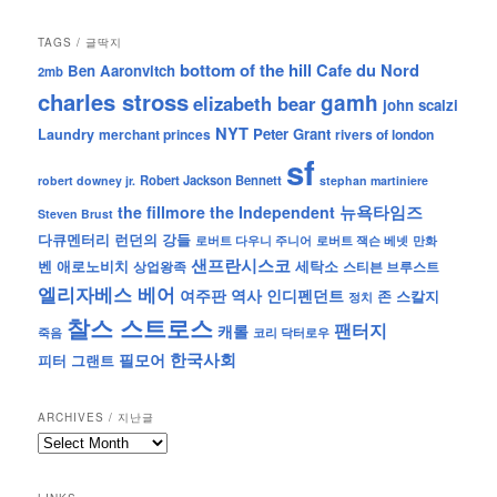
TAGS / 글딱지
bottom of the hill
Cafe du Nord
Ben Aaronvitch
2mb
charles stross
gamh
elizabeth bear
john scalzi
NYT
Peter Grant
Laundry
merchant princes
rivers of london
sf
Robert Jackson Bennett
robert downey jr.
stephan martiniere
뉴욕타임즈
the fillmore
the Independent
Steven Brust
런던의 강들
다큐멘터리
로버트 잭슨 베넷
만화
로버트 다우니 주니어
샌프란시스코
벤 애로노비치
세탁소
상업왕족
스티븐 브루스트
엘리자베스 베어
역사
인디펜던트
여주판
존 스칼지
정치
찰스 스트로스
팬터지
캐롤
죽음
코리 닥터로우
한국사회
필모어
피터 그랜트
ARCHIVES / 지난글
archives
/
지