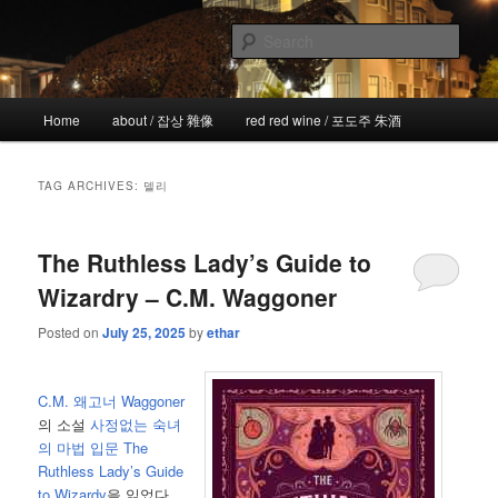
Skip
Skip
the more I see the less I know
to
to
Sear
primary
secondary
content
content
!wicked
Main
Home
about / 잡상 雜像
red red wine / 포도주 朱酒
menu
TAG ARCHIVES:
델리
The Ruthless Lady’s Guide to
Wizardry – C.M. Waggoner
Posted on
July 25, 2025
by
ethar
C.M. 왜고너 Waggoner
의 소설
사정없는 숙녀
의 마법 입문
The
Ruthless Lady’s Guide
to Wizardy
을 읽었다.