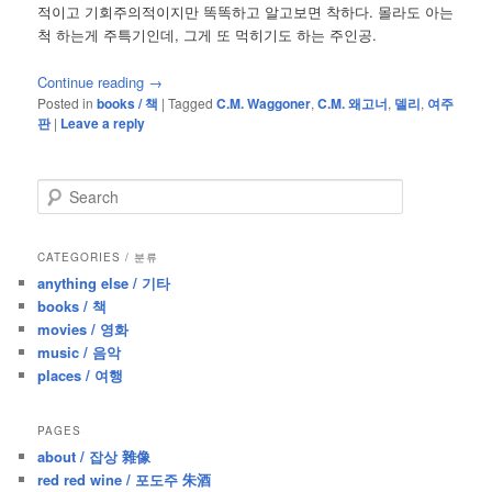
적이고 기회주의적이지만 똑똑하고 알고보면 착하다. 몰라도 아는
척 하는게 주특기인데, 그게 또 먹히기도 하는 주인공.
Continue reading
→
Posted in
books / 책
|
Tagged
C.M. Waggoner
,
C.M. 왜고너
,
델리
,
여주
판
|
Leave a reply
S
e
a
r
CATEGORIES / 분류
c
anything else / 기타
h
books / 책
movies / 영화
music / 음악
places / 여행
PAGES
about / 잡상 雜像
red red wine / 포도주 朱酒