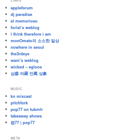
LINKS
난
appleforum
글
dj paradise
el memorioso
forist’s weblog
i th!nk therefore i am
monOmato의 소소한 일상
nowhere in seoul
the3rdeye
wani’s weblog
wicked – egloos
삼森 라羅 만萬 상象
MUSIC
kn mixcast
pitchfork
pop77 on tubmlr
takeaway shows
팝77 | pop77
META