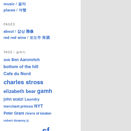
music / 음악
places / 여행
PAGES
about / 잡상 雜像
red red wine / 포도주 朱酒
TAGS / 글딱지
Ben Aaronvitch
2mb
bottom of the hill
Cafe du Nord
charles stross
gamh
elizabeth bear
john scalzi
Laundry
NYT
merchant princes
Peter Grant
rivers of london
robert downey jr.
sf