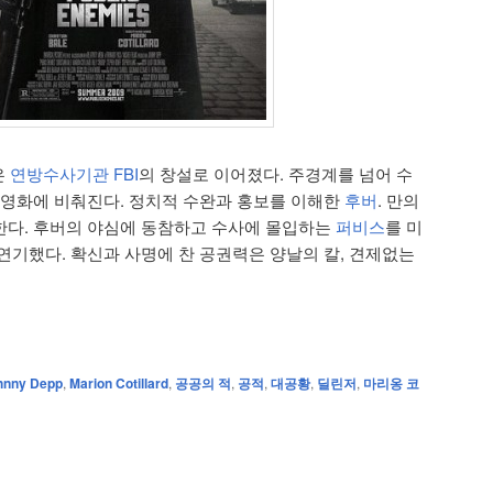
은
연방수사기관 FBI
의 창설로 이어졌다. 주경계를 넘어 수
 영화에 비춰진다. 정치적 수완과 홍보를 이해한
후버
. 만의
한다. 후버의 야심에 동참하고 수사에 몰입하는
퍼비스
를 미
연기했다. 확신과 사명에 찬 공권력은 양날의 칼, 견제없는
hnny Depp
,
Marion Cotillard
,
공공의 적
,
공적
,
대공황
,
딜린저
,
마리옹 코