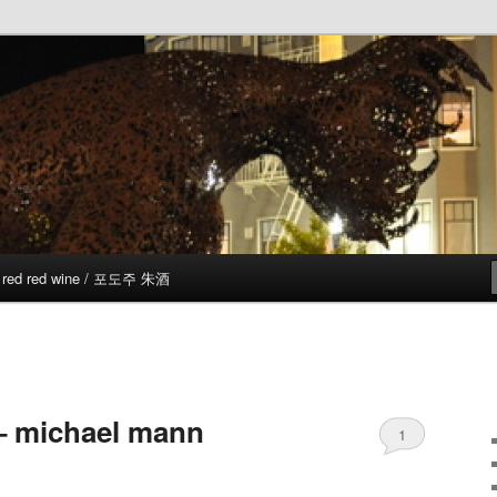
red red wine / 포도주 朱酒
– michael mann
1