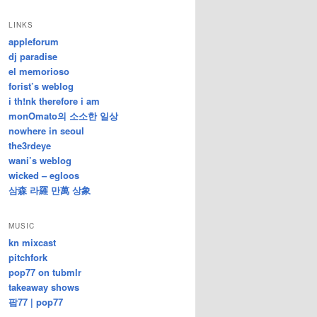
/
지
LINKS
난
appleforum
글
dj paradise
el memorioso
forist’s weblog
i th!nk therefore i am
monOmato의 소소한 일상
nowhere in seoul
the3rdeye
wani’s weblog
wicked – egloos
삼森 라羅 만萬 상象
MUSIC
kn mixcast
pitchfork
pop77 on tubmlr
takeaway shows
팝77 | pop77