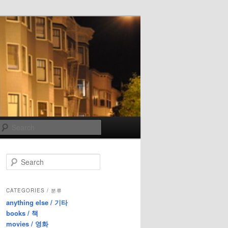
Search
S
e
a
r
CATEGORIES / 분류
c
anything else / 기타
h
books / 책
movies / 영화