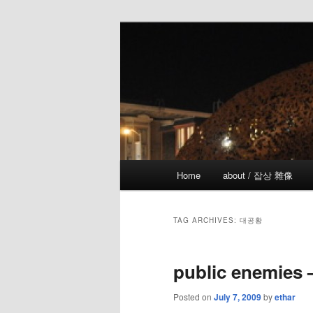
Skip
Skip
the more I see the less I know
to
to
primary
secondary
!wicked
content
content
Main
Home
about / 잡상 雜像
menu
TAG ARCHIVES:
대공황
public enemies 
Posted on
July 7, 2009
by
ethar