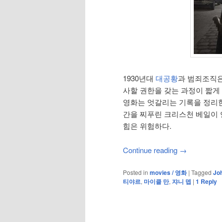
1930년대
대공황
과 범죄조직
사할 권한을 갖는 과정이 짧게
영화는 엇갈리는 기록을 정리
간을 찌푸린 크리스천 베일이 
힘은 위험하다.
Continue reading
→
Posted in
movies / 영화
|
Tagged
Jo
티야르
,
마이클 만
,
쟈니 뎁
|
1
Reply