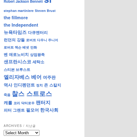
Robert Jackson Bennett
stephan martiniere
Steven Brust
the fillmore
the Independent
뉴욕타임즈
다큐멘터리
런던의 강들
로버트 다우니 주니어
로버트 잭슨 베넷
만화
벤 애로노비치
상업왕족
샌프란시스코
세탁소
스티븐 브루스트
엘리자베스 베어
여주판
역사
인디펜던트
존 스칼지
정치
찰스 스트로스
죽음
팬터지
캐롤
코리 닥터로우
한국사회
필모어
피터 그랜트
ARCHIVES / 지난글
archives