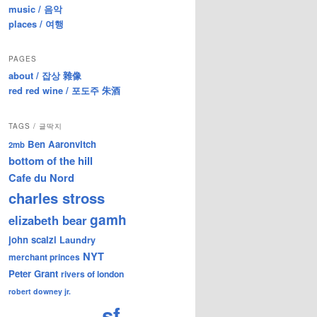
music / 음악
places / 여행
PAGES
about / 잡상 雜像
red red wine / 포도주 朱酒
TAGS / 글딱지
Ben Aaronvitch
2mb
bottom of the hill
Cafe du Nord
charles stross
gamh
elizabeth bear
john scalzi
Laundry
NYT
merchant princes
Peter Grant
rivers of london
robert downey jr.
sf