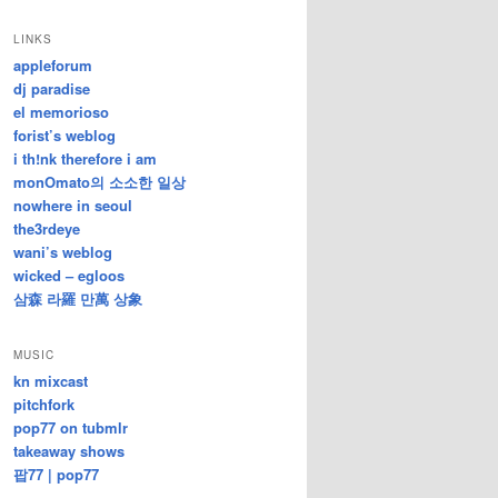
/
지
LINKS
난
appleforum
글
dj paradise
el memorioso
forist’s weblog
i th!nk therefore i am
monOmato의 소소한 일상
nowhere in seoul
the3rdeye
wani’s weblog
wicked – egloos
삼森 라羅 만萬 상象
MUSIC
kn mixcast
pitchfork
pop77 on tubmlr
takeaway shows
팝77 | pop77