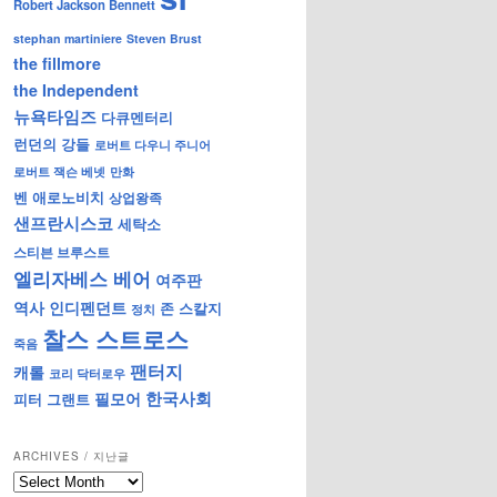
Robert Jackson Bennett
stephan martiniere
Steven Brust
the fillmore
the Independent
뉴욕타임즈
다큐멘터리
런던의 강들
로버트 다우니 주니어
로버트 잭슨 베넷
만화
벤 애로노비치
상업왕족
샌프란시스코
세탁소
스티븐 브루스트
엘리자베스 베어
여주판
역사
인디펜던트
존 스칼지
정치
찰스 스트로스
죽음
팬터지
캐롤
코리 닥터로우
한국사회
필모어
피터 그랜트
ARCHIVES / 지난글
archives