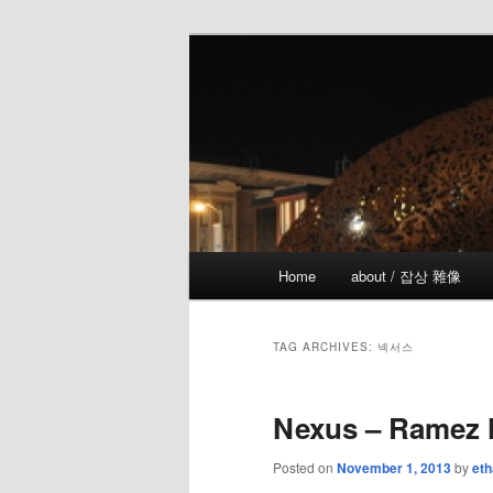
Skip
Skip
the more I see the less I know
to
to
primary
secondary
!wicked
content
content
Main
Home
about / 잡상 雜像
menu
TAG ARCHIVES:
넥서스
Nexus – Ramez
Posted on
November 1, 2013
by
eth