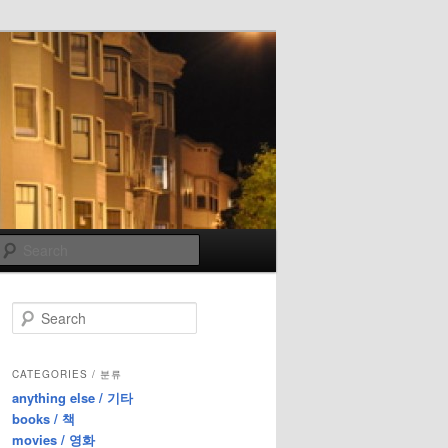
Search
S
e
a
r
CATEGORIES / 분류
c
anything else / 기타
h
books / 책
movies / 영화