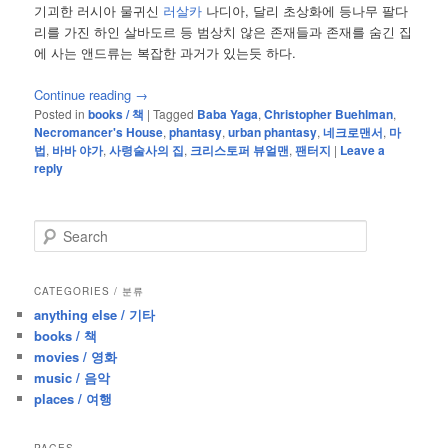
기괴한 러시아 물귀신
러살카
나디아, 달리 초상화에 등나무 팔다
리를 가진 하인 살바도르 등 범상치 않은 존재들과 존재를 숨긴 집
에 사는 앤드류는 복잡한 과거가 있는듯 하다.
Continue reading
→
Posted in
books / 책
|
Tagged
Baba Yaga
,
Christopher Buehlman
,
Necromancer's House
,
phantasy
,
urban phantasy
,
네크로맨서
,
마
법
,
바바 야가
,
사령술사의 집
,
크리스토퍼 뷰얼맨
,
팬터지
|
Leave a
reply
S
e
a
r
CATEGORIES / 분류
c
anything else / 기타
h
books / 책
movies / 영화
music / 음악
places / 여행