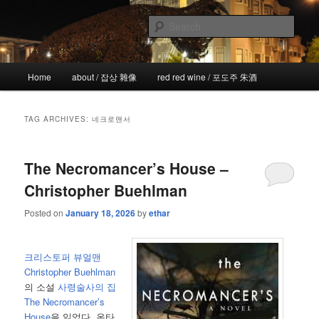
Skip
Skip
the more I see the less I know
to
to
Sear
primary
secondary
content
content
!wicked
Main
Home
about / 잡상 雜像
red red wine / 포도주 朱酒
menu
TAG ARCHIVES:
네크로맨서
The Necromancer’s House –
Christopher Buehlman
Posted on
January 18, 2026
by
ethar
크리스토퍼 뷰얼맨
Christopher Buehlman
의 소설
사령술사의 집
The Necromancer’s
House
을 읽었다. 온타