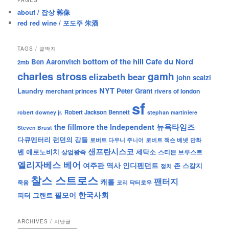
PAGES
about / 잡상 雜像
red red wine / 포도주 朱酒
TAGS / 글딱지
bottom of the hill
Cafe du Nord
Ben Aaronvitch
2mb
charles stross
gamh
elizabeth bear
john scalzi
NYT
Peter Grant
Laundry
merchant princes
rivers of london
sf
Robert Jackson Bennett
robert downey jr.
stephan martiniere
뉴욕타임즈
the fillmore
the Independent
Steven Brust
런던의 강들
다큐멘터리
로버트 잭슨 베넷
만화
로버트 다우니 주니어
샌프란시스코
벤 애로노비치
세탁소
상업왕족
스티븐 브루스트
엘리자베스 베어
역사
인디펜던트
여주판
존 스칼지
정치
찰스 스트로스
팬터지
캐롤
죽음
코리 닥터로우
한국사회
필모어
피터 그랜트
ARCHIVES / 지난글