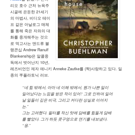
리오 호수 근처 뉴욕주
시골에 은둔한 21세기
의 마법사, 비디오 테이
프 같은 아날로그 매체
를 통해 죽은 자와의 대
화를 중개해주는 것으
로 먹고사는 앤드류 블
랭큰십 Andrew Ranulf
Blankenship은 알콜중
독에서 벗어난지 10년,
레즈비언인 제자 애니키 Anneke Zautke를 (짝)사랑하고 있다. 일
종의 半플라토닉 러브.
“네 힘 밖에서, 아마 네 이해 밖에서, 뭔가 나쁜 일이
일어났다는 느낌을 받은 적이 있어? 그로 인하여 일어
날 일들이 깊은 비극, 그리고 커다란 상실로 이어지
는.”
그는 고려했다. 필터를 적신 탓에 담배를 힘들게 담배
를 빨았다. 그가 하듯 콧구멍으로 연기를 내보냈다.
“응.”