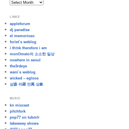
archives
/
지
LINKS
난
appleforum
글
dj paradise
el memorioso
forist’s weblog
i th!nk therefore i am
monOmato의 소소한 일상
nowhere in seoul
the3rdeye
wani’s weblog
wicked – egloos
삼森 라羅 만萬 상象
MUSIC
kn mixcast
pitchfork
pop77 on tubmlr
takeaway shows