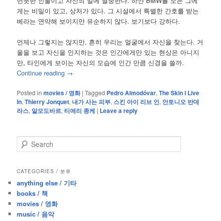
번듯한 인물이고 자신의 일에 열중한다. 하얀 BMW를 모는 그에
게는 비밀이 있고, 상처가 있다. 그 시설에서 특별한 간호를 받는
베라는 연약해 보이지만 유순하지 않다. 보기보다 강하다.
언제나 그렇지는 않지만, 흔히 우리는 얼굴에서 자신을 찾는다. 거
울을 보고 자신을 인지하는 것은 인간에게만 있는 현상은 아니지
만, 타인에게 보이는 자신의 모습에 인간 만큼 신경을 쓸까.
Continue reading
→
Posted in
movies / 영화
|
Tagged
Pedro Almodóvar
,
The Skin I Live
In
,
Thierry Jonquet
,
내가 사는 피부
,
스킨 아이 리브 인
,
안토니오 반데
라스
,
알모도바르
,
티에리 종케
|
Leave a reply
S
e
a
r
CATEGORIES / 분류
c
anything else / 기타
h
books / 책
movies / 영화
music / 음악