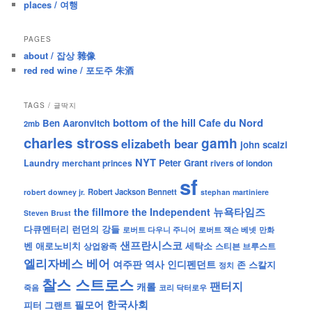
places / 여행
PAGES
about / 잡상 雜像
red red wine / 포도주 朱酒
TAGS / 글딱지
bottom of the hill
Cafe du Nord
Ben Aaronvitch
2mb
charles stross
gamh
elizabeth bear
john scalzi
NYT
Peter Grant
Laundry
merchant princes
rivers of london
sf
Robert Jackson Bennett
robert downey jr.
stephan martiniere
뉴욕타임즈
the fillmore
the Independent
Steven Brust
런던의 강들
다큐멘터리
로버트 잭슨 베넷
만화
로버트 다우니 주니어
샌프란시스코
벤 애로노비치
세탁소
상업왕족
스티븐 브루스트
엘리자베스 베어
역사
인디펜던트
여주판
존 스칼지
정치
찰스 스트로스
팬터지
캐롤
죽음
코리 닥터로우
한국사회
필모어
피터 그랜트