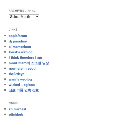
ARCHIVES / 지난글
archives
/
지
LINKS
난
appleforum
글
dj paradise
el memorioso
forist’s weblog
i th!nk therefore i am
monOmato의 소소한 일상
nowhere in seoul
the3rdeye
wani’s weblog
wicked – egloos
삼森 라羅 만萬 상象
MUSIC
kn mixcast
pitchfork