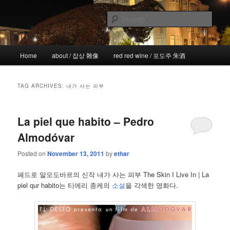
Skip
Skip
the more I see the less I know
to
to
Sear
primary
secondary
content
content
!wicked
Main
Home
about / 잡상 雜像
red red wine / 포도주 朱酒
menu
TAG ARCHIVES:
내가 사는 피부
La piel que habito – Pedro
Almodóvar
Posted on
November 13, 2011
by
ethar
페드로 알모도바르의 신작 내가 사는 피부 The Skin I Live In | La
piel qur habito는 티에리 종케의
소설
을 각색한 영화다.