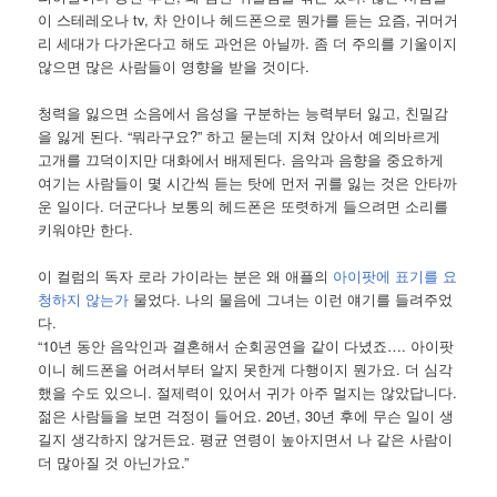
이 스테레오나 tv, 차 안이나 헤드폰으로 뭔가를 듣는 요즘, 귀머거
리 세대가 다가온다고 해도 과언은 아닐까. 좀 더 주의를 기울이지
않으면 많은 사람들이 영향을 받을 것이다.
청력을 잃으면 소음에서 음성을 구분하는 능력부터 잃고, 친밀감
을 잃게 된다. “뭐라구요?” 하고 묻는데 지쳐 앉아서 예의바르게
고개를 끄덕이지만 대화에서 배제된다. 음악과 음향을 중요하게
여기는 사람들이 몇 시간씩 듣는 탓에 먼저 귀를 잃는 것은 안타까
운 일이다. 더군다나 보통의 헤드폰은 또렷하게 들으려면 소리를
키워야만 한다.
이 컬럼의 독자 로라 가이라는 분은 왜 애플의
아이팟에 표기를 요
청하지 않는가
물었다. 나의 물음에 그녀는 이런 얘기를 들려주었
다.
“10년 동안 음악인과 결혼해서 순회공연을 같이 다녔죠…. 아이팟
이니 헤드폰을 어려서부터 알지 못한게 다행이지 뭔가요. 더 심각
했을 수도 있으니. 절제력이 있어서 귀가 아주 멀지는 않았답니다.
젊은 사람들을 보면 걱정이 들어요. 20년, 30년 후에 무슨 일이 생
길지 생각하지 않거든요. 평균 연령이 높아지면서 나 같은 사람이
더 많아질 것 아닌가요.”