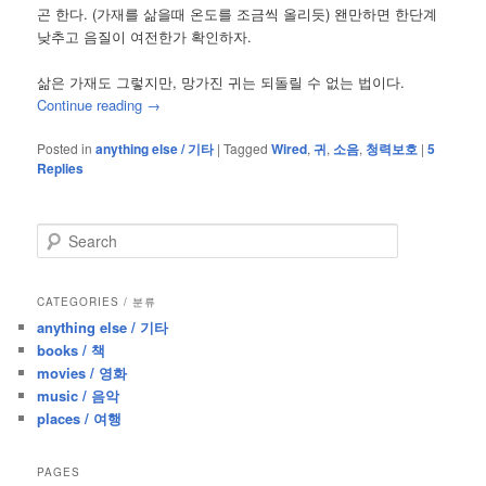
곤 한다. (가재를 삶을때 온도를 조금씩 올리듯) 왠만하면 한단계
낮추고 음질이 여전한가 확인하자.
삶은 가재도 그렇지만, 망가진 귀는 되돌릴 수 없는 법이다.
Continue reading
→
Posted in
anything else / 기타
|
Tagged
Wired
,
귀
,
소음
,
청력보호
|
5
Replies
S
e
a
r
CATEGORIES / 분류
c
anything else / 기타
h
books / 책
movies / 영화
music / 음악
places / 여행
PAGES