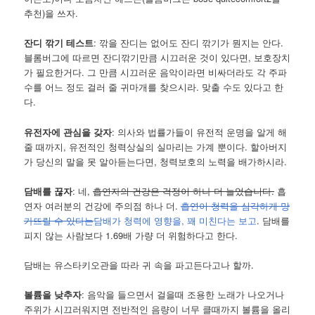
추천)을 쓰자.
잔디 깎기 테스트
: 깎을 잔디는 없어도 잔디 깎기가 뭔지는 안다.
블롬버그에 따르면 잔디깎기만큼 시끄러운 것이 있다면, 보호장치
가 필요한거다. 그 만큼 시끄러운 음악이라면 비싸더라도 각 주파
수를 어느 정도 걸러 줄 귀마개를 찾으시라. 맞출 수도 있다고 한
다.
유전자에 관심을 갖자
: 의사와 법률가들이 유전적 운명을 알게 해
줄 때까지, 유전적인 청력상실의 실마리는 가계 뿐이다. 할아버지
가 당신의 말을 못 알아듣는다면, 청력보호의 노력을 배가하시라.
담배를 끊자
: 네,
흡연자의 건강은 걱정이 하나 더 늘었습니다.
흡
연자 여러분의 건강에 주의점 하나 더.
흡연이 청력을 심각하게 망
가뜨릴 수 있다는
담배가 청력에 영향을, 꽤 미친다는 보고
. 담배를
피지 않는 사람보다 1.69배 가량 더 위험하다고 한다.
담배는 유스타키오관을 따라 귀 속을 파고든다고나 할까.
볼륨을 낮추자
: 음악을 들으면서 걸을때 조용한 노래가 나오거나
주위가 시끄러워지면 전반적인 음량이 너무 클때까지 볼륨을 올리