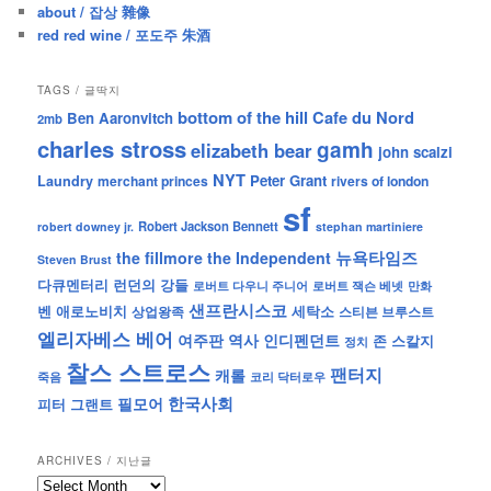
about / 잡상 雜像
red red wine / 포도주 朱酒
TAGS / 글딱지
bottom of the hill
Cafe du Nord
Ben Aaronvitch
2mb
charles stross
gamh
elizabeth bear
john scalzi
NYT
Peter Grant
Laundry
merchant princes
rivers of london
sf
Robert Jackson Bennett
robert downey jr.
stephan martiniere
뉴욕타임즈
the fillmore
the Independent
Steven Brust
런던의 강들
다큐멘터리
로버트 잭슨 베넷
만화
로버트 다우니 주니어
샌프란시스코
벤 애로노비치
세탁소
상업왕족
스티븐 브루스트
엘리자베스 베어
역사
인디펜던트
여주판
존 스칼지
정치
찰스 스트로스
팬터지
캐롤
죽음
코리 닥터로우
한국사회
필모어
피터 그랜트
ARCHIVES / 지난글
archives