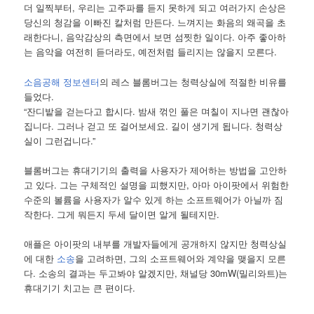
더 일찍부터, 우리는 고주파를 듣지 못하게 되고 여러가지 손상은
당신의 청감을 이빠진 칼처럼 만든다. 느껴지는 화음의 왜곡을 초
래한다니, 음악감상의 측면에서 보면 섬찟한 일이다. 아주 좋아하
는 음악을 여전히 듣더라도, 예전처럼 들리지는 않을지 모른다.
소음공해 정보센터
의 레스 블롬버그는 청력상실에 적절한 비유를
들었다.
“잔디밭을 걷는다고 합시다. 밤새 꺾인 풀은 며칠이 지나면 괜찮아
집니다. 그러나 걷고 또 걸어보세요. 길이 생기게 됩니다. 청력상
실이 그런겁니다.”
블롬버그는 휴대기기의 출력을 사용자가 제어하는 방법을 고안하
고 있다. 그는 구체적인 설명을 피했지만, 아마 아이팟에서 위험한
수준의 볼륨을 사용자가 알수 있게 하는 소프트웨어가 아닐까 짐
작한다. 그게 뭐든지 두세 달이면 알게 될테지만.
애플은 아이팟의 내부를 개발자들에게 공개하지 않지만 청력상실
에 대한
소송
을 고려하면, 그의 소프트웨어와 계약을 맺을지 모른
다. 소송의 결과는 두고봐야 알겠지만, 채널당 30mW(밀리와트)는
휴대기기 치고는 큰 편이다.