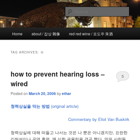
Skip
Skip
the more I see the less I know
to
to
Sear
primary
secondary
content
content
!wicked
Main
Home
about / 잡상 雜像
red red wine / 포도주 朱酒
menu
TAG ARCHIVES:
귀
how to prevent hearing loss –
5
wired
Posted on
March 20, 2006
by
ethar
청력상실을 막는 방법
(original article)
Commentary by Eliot Van Buskirk
청력상실에 대해 떠들고 나서는 것은 나 뿐은 아니겠지만, 요란한
리허설이나 공연 후면, 꽤 심한 귀울림을 겪곤 했다. 많은 사람들