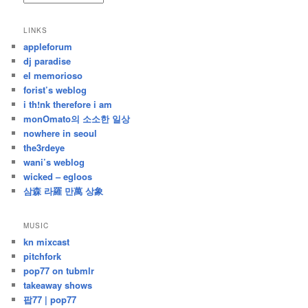
/
지
LINKS
난
appleforum
글
dj paradise
el memorioso
forist’s weblog
i th!nk therefore i am
monOmato의 소소한 일상
nowhere in seoul
the3rdeye
wani’s weblog
wicked – egloos
삼森 라羅 만萬 상象
MUSIC
kn mixcast
pitchfork
pop77 on tubmlr
takeaway shows
팝77 | pop77