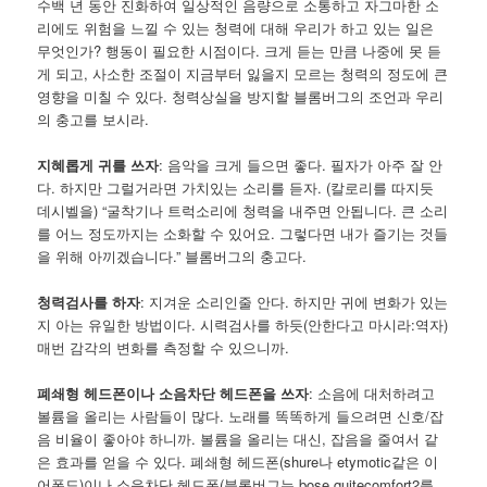
수백 년 동안 진화하여 일상적인 음량으로 소통하고 자그마한 소
리에도 위험을 느낄 수 있는 청력에 대해 우리가 하고 있는 일은
무엇인가? 행동이 필요한 시점이다. 크게 듣는 만큼 나중에 못 듣
게 되고, 사소한 조절이 지금부터 잃을지 모르는 청력의 정도에 큰
영향을 미칠 수 있다. 청력상실을 방지할 블롬버그의 조언과 우리
의 충고를 보시라.
지혜롭게 귀를 쓰자
: 음악을 크게 들으면 좋다. 필자가 아주 잘 안
다. 하지만 그럴거라면 가치있는 소리를 듣자. (칼로리를 따지듯
데시벨을) “굴착기나 트럭소리에 청력을 내주면 안됩니다. 큰 소리
를 어느 정도까지는 소화할 수 있어요. 그렇다면 내가 즐기는 것들
을 위해 아끼겠습니다.” 블롬버그의 충고다.
청력검사를 하자
: 지겨운 소리인줄 안다. 하지만 귀에 변화가 있는
지 아는 유일한 방법이다. 시력검사를 하듯(안한다고 마시라:역자)
매번 감각의 변화를 측정할 수 있으니까.
폐쇄형 헤드폰이나 소음차단 헤드폰을 쓰자
: 소음에 대처하려고
볼륨을 올리는 사람들이 많다. 노래를 똑똑하게 들으려면 신호/잡
음 비율이 좋아야 하니까. 볼륨을 올리는 대신, 잡음을 줄여서 같
은 효과를 얻을 수 있다. 폐쇄형 헤드폰(shure나 etymotic같은 이
어폰도)이나 소음차단 헤드폰(블롬버그는 bose quitecomfort2를