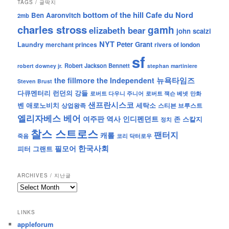
TAGS / 글딱지
bottom of the hill
Cafe du Nord
Ben Aaronvitch
2mb
charles stross
gamh
elizabeth bear
john scalzi
NYT
Peter Grant
Laundry
merchant princes
rivers of london
sf
Robert Jackson Bennett
robert downey jr.
stephan martiniere
뉴욕타임즈
the fillmore
the Independent
Steven Brust
런던의 강들
다큐멘터리
로버트 잭슨 베넷
만화
로버트 다우니 주니어
샌프란시스코
벤 애로노비치
세탁소
상업왕족
스티븐 브루스트
엘리자베스 베어
역사
인디펜던트
여주판
존 스칼지
정치
찰스 스트로스
팬터지
캐롤
죽음
코리 닥터로우
한국사회
필모어
피터 그랜트
ARCHIVES / 지난글
archives
/
지
LINKS
난
appleforum
글