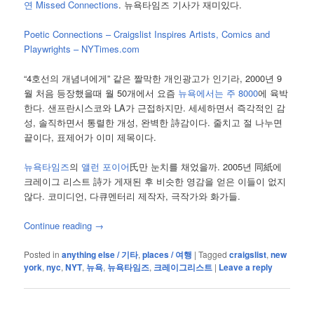
연 Missed Connections
. 뉴욕타임즈 기사가 재미있다.
Poetic Connections – Craigslist Inspires Artists, Comics and
Playwrights – NYTimes.com
“4호선의 개념녀에게” 같은 짤막한 개인광고가 인기라, 2000년 9
월 처음 등장했을때 월 50개에서 요즘
뉴욕에서는 주 8000
에 육박
한다. 샌프란시스코와 LA가 근접하지만. 세세하면서 즉각적인 감
성, 솔직하면서 통렬한 개성, 완벽한 詩감이다. 줄치고 절 나누면
끝이다, 표제어가 이미 제목이다.
뉴욕타임즈
의
앨런 포이어
氏만 눈치를 채었을까. 2005년 同紙에
크레이그 리스트 詩가 게재된 후 비슷한 영감을 얻은 이들이 없지
않다. 코미디언, 다큐멘터리 제작자, 극작가와 화가들.
Continue reading
→
Posted in
anything else / 기타
,
places / 여행
|
Tagged
craigslist
,
new
york
,
nyc
,
NYT
,
뉴욕
,
뉴욕타임즈
,
크레이그리스트
|
Leave a reply