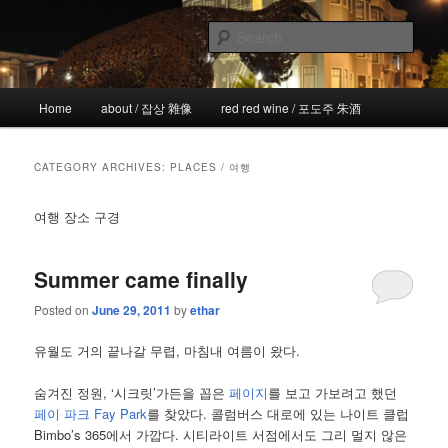
Skip
Skip
the more I see the less I know
to
to
Sear
primary
secondary
content
content
!wicked
Main
Home
about / 잡상 雜像
red red wine / 포도주 朱酒
menu
CATEGORY ARCHIVES:
PLACES / 여행
여행 장소 구경
Summer came finally
Posted on
June 29, 2011
by
ethar
유월도 거의 끝나갈 무렵, 마침내 여름이 왔다.
숨겨진 정원, ‘시크릿’가든을 꼽은
페이지
를 보고 가보려고 했던
페이 파크 Fay Park
를 찾았다. 콜럼버스 대로에 있는 나이트 클럽
Bimbo’s 365에서 가깝다. 시티라이트 서점에서도 그리 멀지 않은