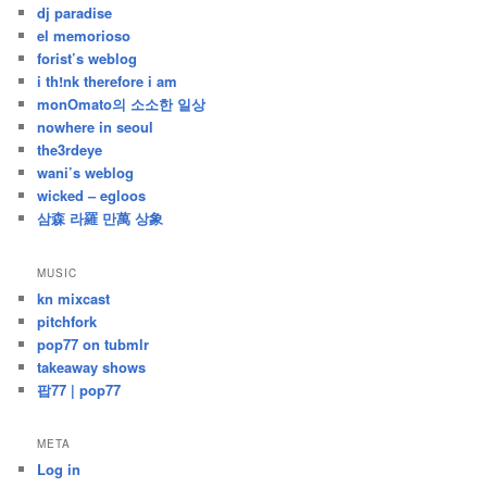
dj paradise
el memorioso
forist’s weblog
i th!nk therefore i am
monOmato의 소소한 일상
nowhere in seoul
the3rdeye
wani’s weblog
wicked – egloos
삼森 라羅 만萬 상象
MUSIC
kn mixcast
pitchfork
pop77 on tubmlr
takeaway shows
팝77 | pop77
META
Log in