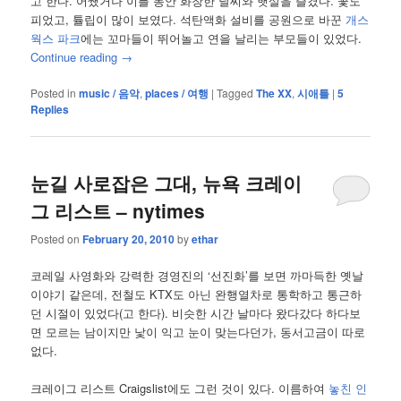
고 한다. 어쨌거나 이틀 동안 화창한 날씨와 햇살을 즐겼다. 꽃도
피었고, 튤립이 많이 보였다. 석탄액화 설비를 공원으로 바꾼
개스
웍스 파크
에는 꼬마들이 뛰어놀고 연을 날리는 부모들이 있었다.
Continue reading
→
Posted in
music / 음악
,
places / 여행
|
Tagged
The XX
,
시애틀
|
5
Replies
눈길 사로잡은 그대, 뉴욕 크레이
그 리스트 – nytimes
Posted on
February 20, 2010
by
ethar
코레일 사영화와 강력한 경영진의 ‘선진화’를 보면 까마득한 옛날
이야기 같은데, 전철도 KTX도 아닌 완행열차로 통학하고 통근하
던 시절이 있었다(고 한다). 비슷한 시간 날마다 왔다갔다 하다보
면 모르는 남이지만 낯이 익고 눈이 맞는다던가, 동서고금이 따로
없다.
크레이그 리스트 Craigslist에도 그런 것이 있다. 이름하여
놓친 인