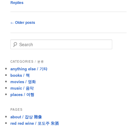
Replies
Post
←
Older posts
navigation
S
e
a
r
CATEGORIES / 분류
c
anything else / 기타
h
books / 책
movies / 영화
music / 음악
places / 여행
PAGES
about / 잡상 雜像
red red wine / 포도주 朱酒