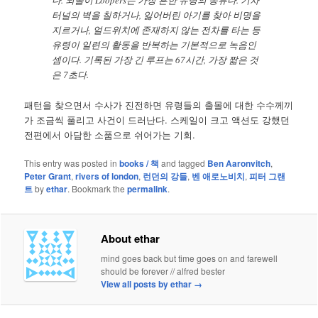
터널의 벽을 칠하거나, 잃어버린 아기를 찾아 비명을
지르거나, 얼드위치에 존재하지 않는 전차를 타는 등
유령이 일련의 활동을 반복하는 기본적으로 녹음인
셈이다. 기록된 가장 긴 루프는 67시간, 가장 짧은 것
은 7초다.
패턴을 찾으면서 수사가 진전하면 유령들의 출몰에 대한 수수께끼
가 조금씩 풀리고 사건이 드러난다. 스케일이 크고 액션도 강했던
전편에서 아담한 소품으로 쉬어가는 기회.
This entry was posted in
books / 책
and tagged
Ben Aaronvitch
,
Peter Grant
,
rivers of london
,
런던의 강들
,
벤 애로노비치
,
피터 그랜
트
by
ethar
. Bookmark the
permalink
.
About ethar
mind goes back but time goes on and farewell
should be forever // alfred bester
View all posts by ethar
→