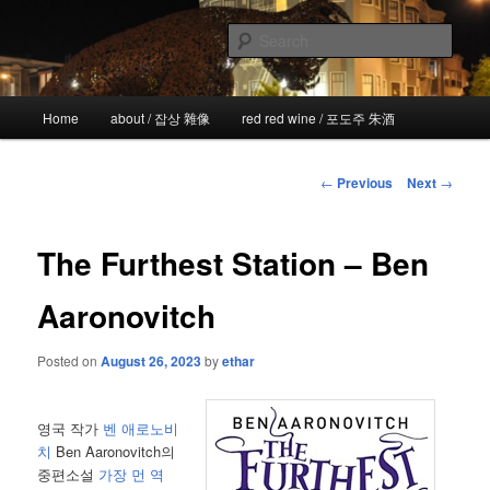
Skip
the more I see the less I know
to
Sear
primary
content
!wicked
Main
Home
about / 잡상 雜像
red red wine / 포도주 朱酒
menu
Post
←
Previous
Next
→
navigation
The Furthest Station – Ben
Aaronovitch
Posted on
August 26, 2023
by
ethar
영국 작가
벤 애로노비
치
Ben Aaronovitch의
중편소설
가장 먼 역