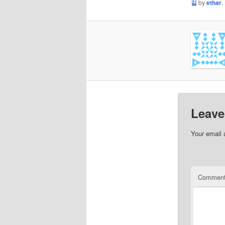
길
by
ethar
.
Leave
Your email 
Commen