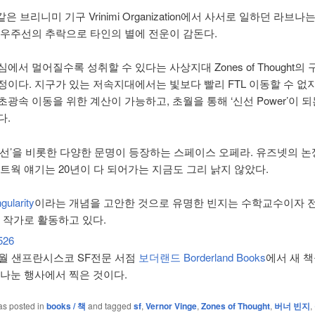
 같은 브리니미 기구 Vrinimi Organization에서 사서로 일하던 라브
 우주선의 추락으로 타인의 별에 전운이 감돈다.
에서 멀어질수록 성취할 수 있다는 사상지대 Zones of Thought의
정이다. 지구가 있는 저속지대에서는 빛보다 빨리 FTL 이동할 수 없지
광속 이동을 위한 계산이 가능하고, 초월을 통해 ‘신선 Power’이 
다.
신선’을 비롯한 다양한 문명이 등장하는 스페이스 오페라. 유즈넷의 논
네트웍 얘기는 20년이 다 되어가는 지금도 그리 낡지 않았다.
ularity
이라는 개념을 고안한 것으로 유명한 빈지는 수학교수이자 
도 작가로 활동하고 있다.
0월 샌프란시스코 SF전문 서점
보더랜드 Borderland Books
에서 새 
 나눈 행사에서 찍은 것이다.
as posted in
books / 책
and tagged
sf
,
Vernor Vinge
,
Zones of Thought
,
버너 빈지
,