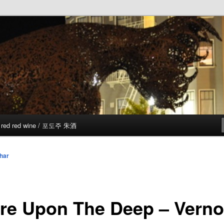
red red wine / 포도주 朱酒
har
ire Upon The Deep – Verno