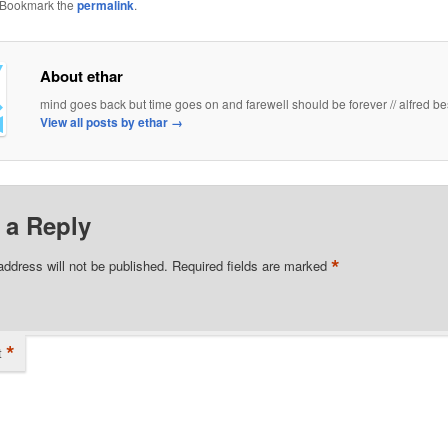
 Bookmark the
permalink
.
About ethar
mind goes back but time goes on and farewell should be forever // alfred be
View all posts by ethar
→
 a Reply
*
address will not be published.
Required fields are marked
*
t