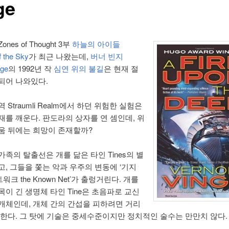
ge
nes of Thought 3부
하늘의 아이들
f the Sky
가 최근 나왔는데,
버너 빈지
nge
의 1992년 작
심연 위의 불길
은 현재 절
되어 나와있다.
 Straumli Realm에서 하던 위험한 실험은
재를 깨운다. 판도라의 상자를 연 셈인데, 위
움 뒤에는 희망이 존재할까?
족의 탈출선은 개를 닮은 타인 Tines의 별
고, 그들을 쫓는 악과 우주의 변동에 ‘기지
워크 the Known Net’가 출렁거린다. 개를
목이 긴 생명체 타인 Tine은 초음파로 교신
개체인데, 개체 간의 간섭을 피하려면 거리
 한다. 그 탓에 기술은 중세수준이지만 정치적인 술수는 만만치 않다.