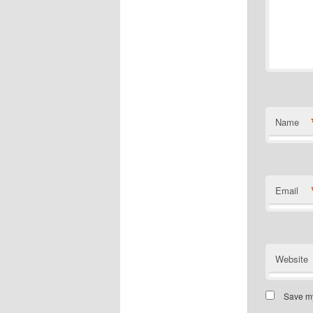
Name
Email
Website
Save my