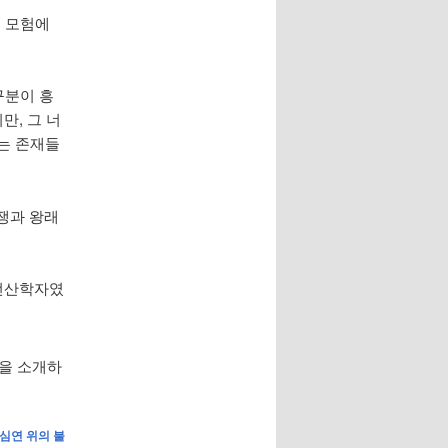
나는 모험에
 구분이 흥
만, 그 너
되는 존재들
쟁과 왕래
전산학자였
책을 소개하
심연 위의 불