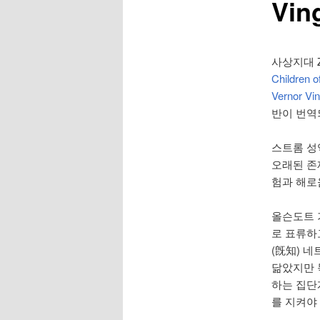
Vin
사상지대 Zo
Children o
Vernor Vi
반이 번역
스트롬 성역
오래된 존
험과 해로
올슨도트 가
로 표류하
(旣知) 네트
닮았지만 
하는 집단
를 지켜야