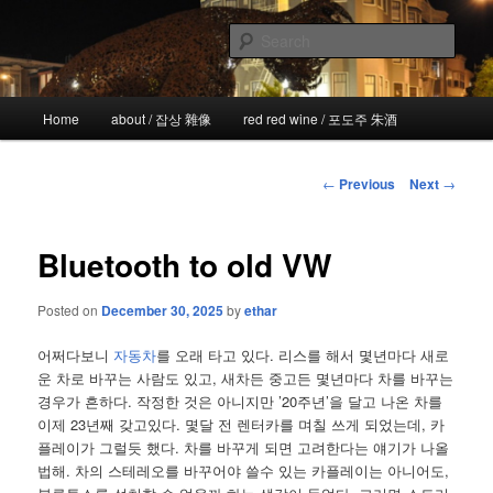
Skip
the more I see the less I know
to
Sear
primary
content
!wicked
Main
Home
about / 잡상 雜像
red red wine / 포도주 朱酒
menu
Post
←
Previous
Next
→
navigation
Bluetooth to old VW
Posted on
December 30, 2025
by
ethar
어쩌다보니
자동차
를 오래 타고 있다. 리스를 해서 몇년마다 새로
운 차로 바꾸는 사람도 있고, 새차든 중고든 몇년마다 차를 바꾸는
경우가 흔하다. 작정한 것은 아니지만 ’20주년’을 달고 나온 차를
이제 23년째 갖고있다. 몇달 전 렌터카를 며칠 쓰게 되었는데, 카
플레이가 그럴듯 했다. 차를 바꾸게 되면 고려한다는 얘기가 나올
법해. 차의 스테레오를 바꾸어야 쓸수 있는 카플레이는 아니어도,