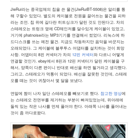
JieRui라는 중국업체의 칩을 쓴 물건(JieRuiBT-5508)은 알리를 통
해 구할수 있었다. 별도의 케이블로 전원을 끌어쓰는 물건을 피하
라는 조언. 칩 위에 길다란 히트싱크가 달린 것도 안된다고. 차의
스테레오는 트렁크 옆에 CD체인저를 달수있게 케이블이 있었고,
거기에 phatnoise라는 MP3기기를 연결해서 썼었다. 리눅스에 하
드디스크를 쓰는 예전 물건. 지금도 작동하지만 음악을 바꾼지는
오래되었다. 그 케이블에 블루투스 어댑터를 설치하는 것이 희망
사항. 어댑터의 8핀 커넥터가 차의
12핀 커넥터
와 다르니 어떻게
연결할 것인가. ebay에서 8핀과 12핀 커넥터가 달린 케이블을 구
해서, 양쪽이 다른 편이니 반대로 배선을 하면 될거라고 생각했다.
그리고, 스테레오가 먹통이 되었다. 배선을 잘못한 것인데, 스테레
오를 떼는 것이 귀찮아서 몇 달을 보냈다.
연말에 짬이 나자 일단 스테레오를 빼보기로 했다.
참고한 영상
에
는 스테레오 전면부를 제거하는 부분이 빠져있었는데, 위아래에
둘씩 있는 작은 나사를 먼제 풀어야 한다. 아래쪽 나사를 풀어내는
것이 좀 까다로왔다.