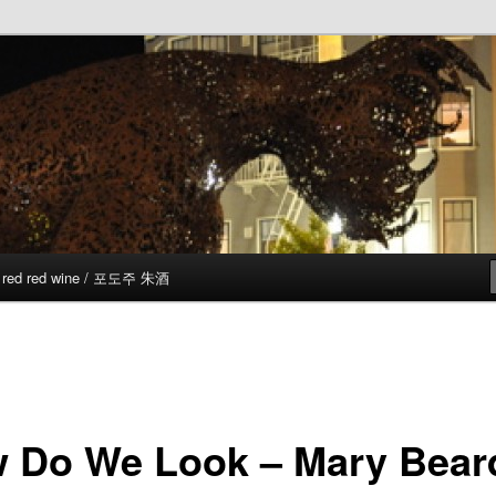
red red wine / 포도주 朱酒
 Do We Look – Mary Bear