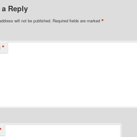
 a Reply
*
address will not be published.
Required fields are marked
*
t
*