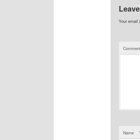
Leave
Your email 
Commen
Name