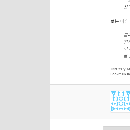
신
보는 이의
글
징
이
로 
This entry w
Bookmark t