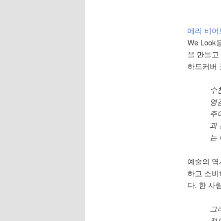
메리 비어드 
We Loo
을 만들고
하드커버 
수
영
주
과
는
예술의 역
하고 소비
다. 한 
그
적