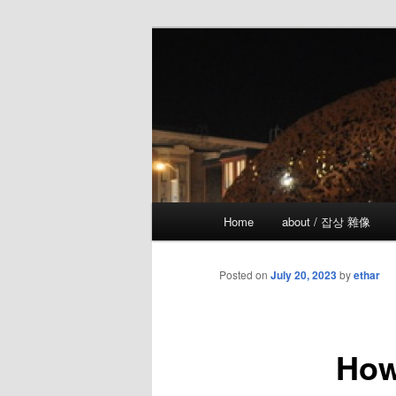
Skip
the more I see the less I know
to
primary
!wicked
content
Main
Home
about / 잡상 雜像
menu
Posted on
July 20, 2023
by
ethar
How