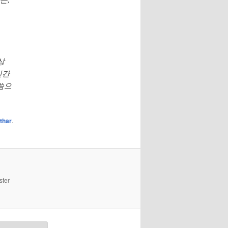
상
인간
씀으
thar
.
ster