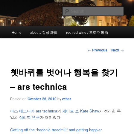
Skip
the more I see the less I know
to
Sear
primary
content
!wicked
Main
Home
about / 잡상 雜像
red red wine / 포도주 朱酒
menu
Post
←
Previous
Next
→
navigation
쳇바퀴를 벗어나 행복을 찾기
– ars technica
Posted on
October 26, 2010
by
ethar
아스 테크니카 ars technica
의
케이트 쇼 Kate Shaw
가 정리한 독
일의
심리학 연구
가 재미있다.
Getting off the “hedonic treadmill” and getting happier