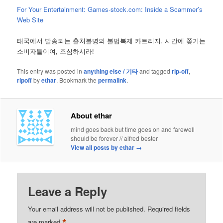
For Your Entertainment: Games-stock.com: Inside a Scammer’s
Web Site
태국에서 발송되는 출처불명의 불법복제 카트리지. 시간에 쫓기는
소비자들이여, 조심하시라!
This entry was posted in
anything else / 기타
and tagged
rip-off
,
ripoff
by
ethar
. Bookmark the
permalink
.
About ethar
mind goes back but time goes on and farewell
should be forever // alfred bester
View all posts by ethar
→
Leave a Reply
Your email address will not be published.
Required fields
*
are marked