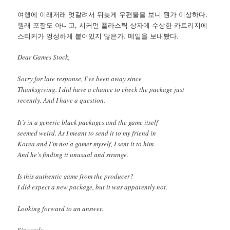
여행에 이래저래 엇갈려서 뒤늦게 우편물을 보니 뭔가 이상하다.
원래 포장도 아니고, 시커먼 플라스틱 상자에 수상한 카트리지에
스티커가 엉성하게 붙어있지 않은가. 메일을 보내봤다.
Dear Games Stock,
Sorry for late response, I’ve been away since
Thanksgiving. I did have a chance to check the package just
recently. And I have a question.
It’s in a generic black packages and the game itself
seemed weird. As I meant to send it to my friend in
Korea and I’m not a gamer myself, I sent it to him.
And he’s finding it unusual and strange.
Is this authentic game from the producer?
I did expect a new package, but it was apparently not.
Looking forward to an answer.
Sincerely,