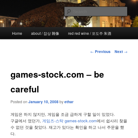
Skip
the more I see the less I know
to
Sear
primary
content
!wicked
Main
Home
about / 잡상 雜像
red red wine / 포도주 朱酒
menu
Post
←
Previous
Next
→
navigation
games-stock.com – be
careful
Posted on
January 10, 2008
by
ethar
게임은 하지 않지만, 게임을 조금 급하게 구할 일이 있었다.
구글에서 였던가,
게임즈-스탁 games-stock.com
에서 쉽사리 찾을
수 없던 것을 찾았다. 재고가 있다는 확인을 하고 나서 주문을 했
다.