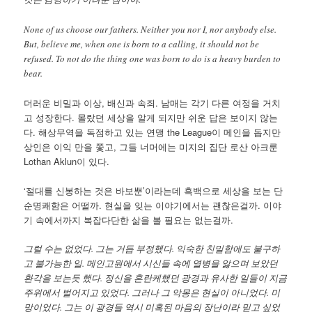
None of us choose our fathers. Neither you nor I, nor anybody else.
But, believe me, when one is born to a calling, it should not be
refused. To not do the thing one was born to do is a heavy burden to
bear.
더러운 비밀과 이상, 배신과 속죄. 남매는 각기 다른 여정을 거치
고 성장한다. 몰랐던 세상을 알게 되지만 쉬운 답은 보이지 않는
다. 해상무역을 독점하고 있는 연맹 the League이 메인을 돕지만
상인은 이익 만을 쫓고, 그들 너머에는 미지의 집단 로산 아크룬
Lothan Aklun이 있다.
‘절대를 신봉하는 것은 바보뿐’이라는데 흑백으로 세상을 보는 단
순명쾌함은 어떨까. 현실을 잊는 이야기에서는 괜찮은걸까. 이야
기 속에서까지 복잡다단한 삶을 볼 필요는 없는걸까.
그럴 수는 없었다. 그는 거듭 부정했다. 익숙한 친밀함에도 불구하
고 불가능한 일. 메인고원에서 시신들 속에 열병을 앓으며 보았던
환각을 보는듯 했다. 정신을 혼란케했던 광경과 유사한 일들이 지금
주위에서 벌어지고 있었다. 그러나 그 악몽은 현실이 아니었다. 미
망이었다. 그는 이 광경들 역시 미혹된 마음의 장난이라 믿고 싶었