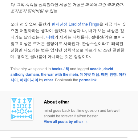
다. 그의 시각을 신뢰한다면 세상은 어설픈 화폭에 그린 벽화였다.
조각조각 찢어버릴 수 있는.
오래 전 읽었던 톨킨의
반지전쟁 Lord of the Rings
을 지금 다시 읽
으면 어떨까하는 생각이 들었다. 세상과 나, 내가 보는 세상은 같
더라도 달라졌는데.
더램
의 세계는 다채롭다. 절대선/악은 보이지
않고 이상은 뜨거운 불덩이로 사라진다. 환상소설이라고 왜곡된
전형만 나오라는 법은 없지만 정치적으로 바르게 만 쓰면 곤란한
데, 경직된 올바름이 아니라는 것은 장점이다.
This entry was posted in
books / 책
and tagged
acacia
,
david
anthony durham
,
the war with the mein
,
데이빗 더램
,
메인 전쟁
,
아카
시아
,
어케이시아
by
ethar
. Bookmark the
permalink
.
About ethar
mind goes back but time goes on and farewell
should be forever // alfred bester
View all posts by ethar
→