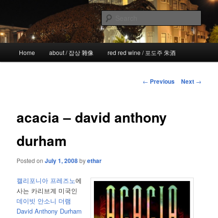
Skip
the more I see the less I know
to
Sear
primary
content
!wicked
Main
Home
about / 잡상 雜像
red red wine / 포도주 朱酒
menu
Post
←
Previous
Next
→
navigation
acacia – david anthony
durham
Posted on
July 1, 2008
by
ethar
캘리포니아 프레즈노
에
사는 카리브계 미국인
데이빗 안소니 더램
David Anthony Durham