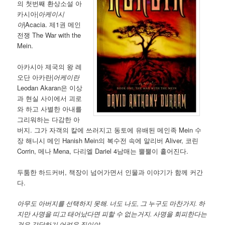
의 첫번째 환상소설 아
카시아|
아케이시
아
|Acacia. 제1권 메인
전쟁 The War with the
Mein.
아카시아 제국의 왕 레
오단 아카란|
어케이란
Leodan Akaran은 이상
과 현실 사이에서 괴로
와 하고 사별한 아내를
그리워하는 다감한 아
버지. 그가 자객의 칼에 쓰러지고 동토에 유배된 메인족 Mein 수
장 해니시 메인 Hanish Mein의 복수전 속에 알리버 Aliver, 코린
Corrin, 메나 Mena, 다리엘 Dariel 4남매는 뿔뿔이 흩어진다.
두툼한 하드커버, 책장이 넘어가면서 인물과 이야기가 함께 커간
다.
아무도 아버지를 선택하지 못해. 너도 나도, 그 누구도 마찬가지. 하
지만 사명을 띠고 태어났다면 피할 수 없는거지. 사명을 회피한다는
것은 감당하기 어려운 짐이야.