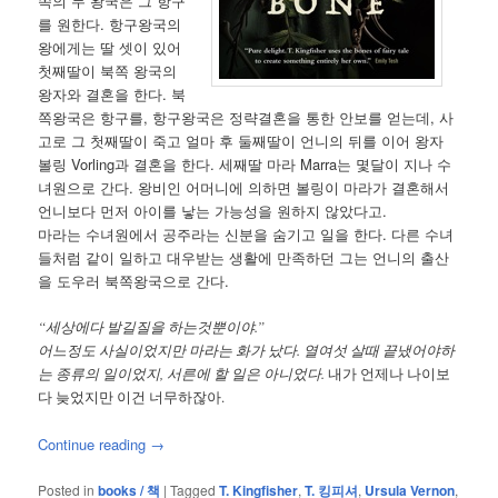
쪽의 두 왕국은 그 항구
를 원한다. 항구왕국의
왕에게는 딸 셋이 있어
첫째딸이 북쪽 왕국의
왕자와 결혼을 한다. 북
쪽왕국은 항구를, 항구왕국은 정략결혼을 통한 안보를 얻는데, 사
고로 그 첫째딸이 죽고 얼마 후 둘째딸이 언니의 뒤를 이어 왕자
볼링 Vorling과 결혼을 한다. 세째딸 마라 Marra는 몇달이 지나 수
녀원으로 간다. 왕비인 어머니에 의하면 볼링이 마라가 결혼해서
언니보다 먼저 아이를 낳는 가능성을 원하지 않았다고.
마라는 수녀원에서 공주라는 신분을 숨기고 일을 한다. 다른 수녀
들처럼 같이 일하고 대우받는 생활에 만족하던 그는 언니의 출산
을 도우러 북쪽왕국으로 간다.
“세상에다 발길질을 하는것뿐이야.”
어느정도 사실이었지만 마라는 화가 났다. 열여섯 살때 끝냈어야하
는 종류의 일이었지, 서른에 할 일은 아니었다.
내가 언제나 나이보
다 늦었지만 이건 너무하잖아.
Continue reading
→
Posted in
books / 책
|
Tagged
T. Kingfisher
,
T. 킹피셔
,
Ursula Vernon
,