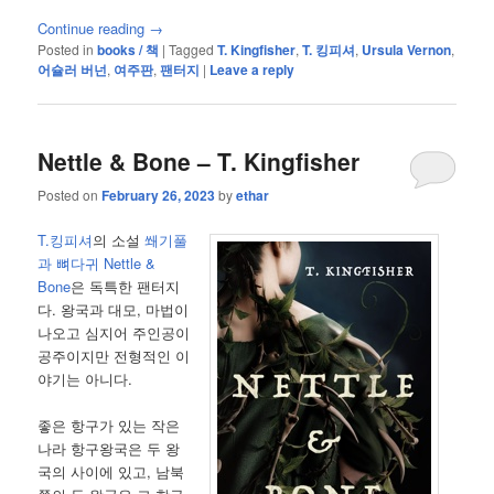
Continue reading
→
Posted in
books / 책
|
Tagged
T. Kingfisher
,
T. 킹피셔
,
Ursula Vernon
,
어슐러 버넌
,
여주판
,
팬터지
|
Leave a reply
Nettle & Bone – T. Kingfisher
Posted on
February 26, 2023
by
ethar
T.킹피셔
의 소설
쐐기풀
과 뼈다귀
Nettle &
Bone
은 독특한 팬터지
다. 왕국과 대모, 마법이
나오고 심지어 주인공이
공주이지만 전형적인 이
야기는 아니다.
좋은 항구가 있는 작은
나라 항구왕국은 두 왕
국의 사이에 있고, 남북