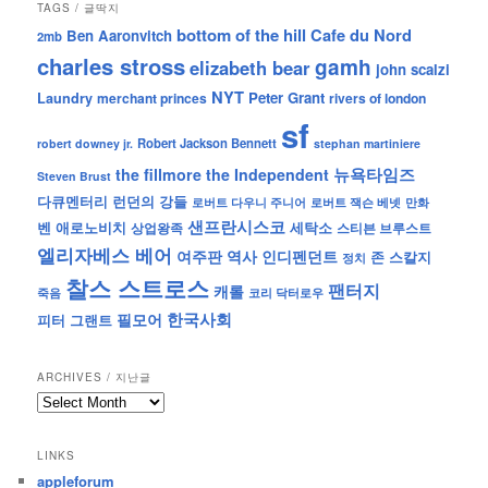
TAGS / 글딱지
bottom of the hill
Cafe du Nord
Ben Aaronvitch
2mb
charles stross
gamh
elizabeth bear
john scalzi
NYT
Peter Grant
Laundry
merchant princes
rivers of london
sf
Robert Jackson Bennett
robert downey jr.
stephan martiniere
뉴욕타임즈
the fillmore
the Independent
Steven Brust
런던의 강들
다큐멘터리
로버트 잭슨 베넷
만화
로버트 다우니 주니어
샌프란시스코
벤 애로노비치
세탁소
상업왕족
스티븐 브루스트
엘리자베스 베어
역사
인디펜던트
여주판
존 스칼지
정치
찰스 스트로스
팬터지
캐롤
죽음
코리 닥터로우
한국사회
필모어
피터 그랜트
ARCHIVES / 지난글
archives
/
지
LINKS
난
appleforum
글