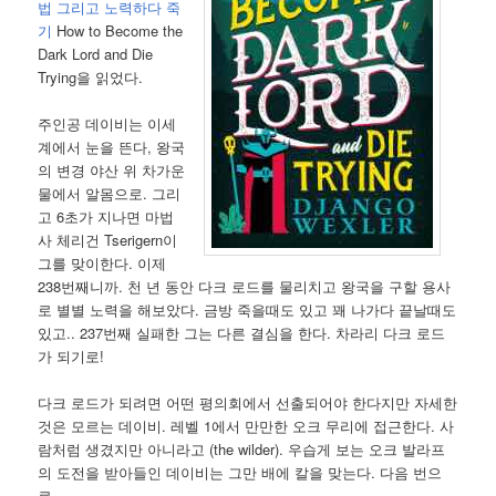
법 그리고 노력하다 죽
기
How to Become the
Dark Lord and Die
Trying을 읽었다.
주인공 데이비는 이세
계에서 눈을 뜬다, 왕국
의 변경 야산 위 차가운
물에서 알몸으로. 그리
고 6초가 지나면 마법
사 체리건 Tserigern이
그를 맞이한다. 이제
238번째니까. 천 년 동안 다크 로드를 물리치고 왕국을 구할 용사
로 별별 노력을 해보았다. 금방 죽을때도 있고 꽤 나가다 끝날때도
있고.. 237번째 실패한 그는 다른 결심을 한다. 차라리 다크 로드
가 되기로!
다크 로드가 되려면 어떤 평의회에서 선출되어야 한다지만 자세한
것은 모르는 데이비. 레벨 1에서 만만한 오크 무리에 접근한다. 사
람처럼 생겼지만 아니라고 (the wilder). 우습게 보는 오크 발라프
의 도전을 받아들인 데이비는 그만 배에 칼을 맞는다. 다음 번으
로.