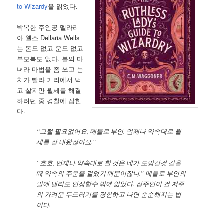
to Wizardy
을 읽었다.
박복한 주인공 델라리
아 웰스 Dellaria Wells
는 돈도 없고 운도 없고
부모복도 없다. 불의 마
녀라 마법을 좀 쓰고 눈
치가 빨라 거리에서 먹
고 살지만 월세를 해결
하려던 중 경찰에 잡힌
다.
“그럴 필요없어요, 메들로 부인. 언제나 약속대로 월
세를 잘 내왔잖아요.”
“호호, 언제나 약속대로 한 것은 네가 도망갈것 같을
때 약속의 주문을 걸었기 때문이잖니.” 메들로 부인의
말에 델리도 인정할수 밖에 없었다. 집주인이 건 저주
의 가려운 두드러기를 경험하고 나면 순순해지는 법
이다.