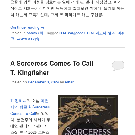
운좋게 귀족 여성을 경호하는 일에 끼게 된 델리. 사정없고, 이기
적이고 기회주의적이지만 똑똑하고 알고보면 착하다. 몰라도 아는
척 하는게 주특기인데, 그게 또 먹히기도 하는 주인공.
Continue reading
→
Posted in
books / 책
|
Tagged
C.M. Waggoner
,
C.M. 왜고너
,
델리
,
여주
판
|
Leave a reply
A Sorceress Comes To Call –
T. Kingfisher
Posted on
December 3, 2024
by
ethar
T. 킹피셔
의 소설
마법
사의 방문 A Sorceress
Comes To Call
을 읽었
다. 봉건주의 사회가 무
대인 팬터지. * 팬터지
소설 부문 2025 로커스