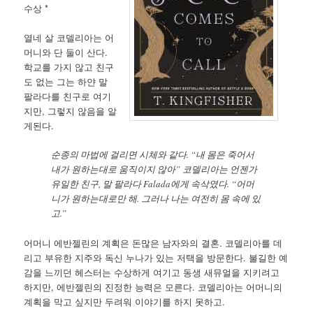
수상 *
열네 살 코델리아는 어
머니와 단 둘이 산다.
학교를 가지 않고 친구
도 없는 그는 하얀 말
팔라다를 친구로 여기
지만, 그렇지 않음을 알
게된다.
순종의 마법에 걸리면 시체와 같다. “내 몸은 죽어서
내가 원하는대로 움직이지 않아” 코델리아는 언젠가
유일한 친구, 말 팔라다 Falada에게 속삭였다. “어머
니가 원하는대로만 해. 그러나 나는 여전히 몸 속에 있
고.”
어머니 에반젤린의 계획은 돈많은 남자와의 결혼. 코델리아를 데
리고 부유한 지주와 독신 누나가 있는 저택을 방문한다. 불길한 예
감을 느끼던 헤스터는 수상하게 여기고 동생 새뮤얼을 지키려고
하지만, 에반젤린의 진정한 능력은 모른다. 코델리아는 어머니의
계획을 막고 싶지만 두려워 이야기를 하지 못하고.