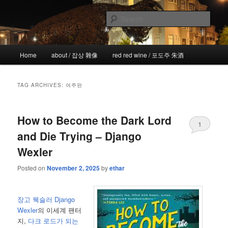
Skip
Skip
the more I see the less I know
to
to
Sear
primary
secondary
content
content
!wicked
Main
Home
about / 잡상 雜像
red red wine / 포도주 朱酒
menu
TAG ARCHIVES:
여주판
How to Become the Dark Lord
1
and Die Trying – Django
Wexler
Posted on
November 2, 2025
by
ethar
장고 웩슬러 Django
Wexler
의 이세계 팬터
지,
다크 로드가 되는