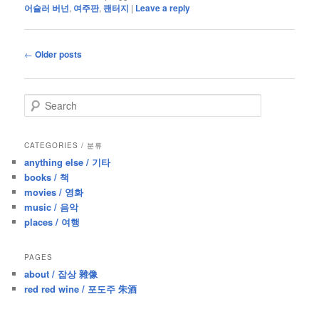
어슐러 버넌
,
여주판
,
팬터지
|
Leave a reply
Post
←
Older posts
navigation
S
e
a
r
CATEGORIES / 분류
c
anything else / 기타
h
books / 책
movies / 영화
music / 음악
places / 여행
PAGES
about / 잡상 雜像
red red wine / 포도주 朱酒