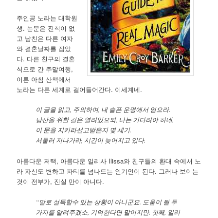
주인공 노라는 대학원
생. 논문은 진척이 없
고 남친은 다른 여자
와 결혼날짜를 잡았
다. 다른 친구의 결혼
식으로 간 주말여행,
이른 아침 산책에서
노라는 다른 세계로 걸어들어간다. 이세계네.
이 글을 읽고, 주의하여, 내 슬픈 운명에서 얻으라.
당산을 위한 길은 열려있으되, 나는 기다려야 하네,
이 문을 지키라선고받은지 몇 세기.
서둘러 지나가라, 시간이 늦어지고 있다.
아름다운 저택, 아름다운 일리사 Ilissa와 친구들의 환대 속에서 노
라 자신도 변하고 파티를 넘나드는 인기인이 된다. 그러나 보이는
것이 전부가, 진실 만이 아니다.
“말로 설득할수 있는 상황이 아니군요. 도움이 될 두
가지를 알려주겠소, 기억한다면 말이지만. 첫째, 일리