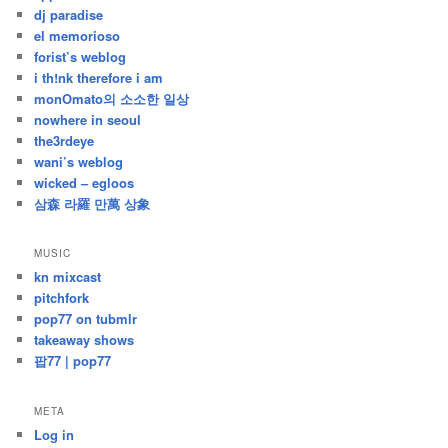
dj paradise
el memorioso
forist’s weblog
i th!nk therefore i am
monOmato의 소소한 일상
nowhere in seoul
the3rdeye
wani’s weblog
wicked – egloos
삼森 라羅 만萬 상象
MUSIC
kn mixcast
pitchfork
pop77 on tubmlr
takeaway shows
팝77 | pop77
META
Log in